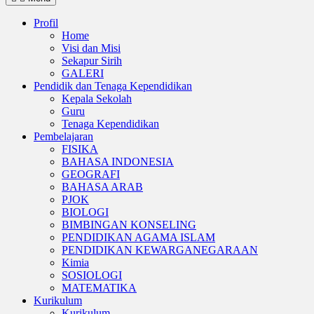
Profil
Home
Visi dan Misi
Sekapur Sirih
GALERI
Pendidik dan Tenaga Kependidikan
Kepala Sekolah
Guru
Tenaga Kependidikan
Pembelajaran
FISIKA
BAHASA INDONESIA
GEOGRAFI
BAHASA ARAB
PJOK
BIOLOGI
BIMBINGAN KONSELING
PENDIDIKAN AGAMA ISLAM
PENDIDIKAN KEWARGANEGARAAN
Kimia
SOSIOLOGI
MATEMATIKA
Kurikulum
Kurikulum