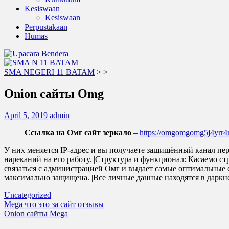
Kesiswaan
Kesiswaan
Perpustakaan
Humas
SMA NEGERI 11 BATAM
>
>
Onion сайты Omg
April 5, 2019
admin
Ссылка на Омг сайт зеркало
–
https://omgomgomg5j4yrr
У них меняется IP-адрес и вы получаете защищённый канал пе
нареканий на его работу. |Структура и функционал: Касаемо стр
связаться с администрацией Омг и выдает самые оптимальные
максимально защищена. |Все личные данные находятся в даркне
Uncategorized
Post
Mega что это за сайт отзывы
Onion сайты Mega
navigation