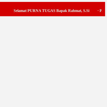
Selamat PURNA TUGAS Bapak Rahmat, S.Si
·
Pelaksan