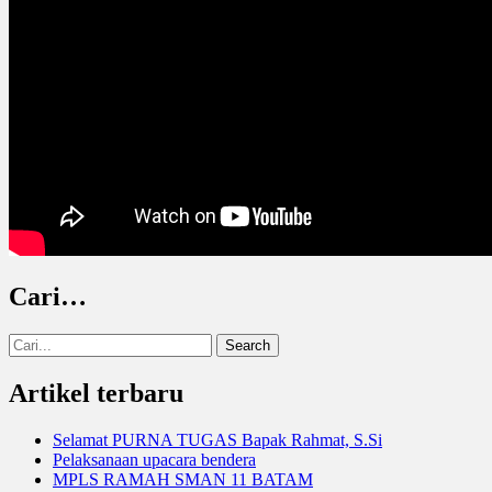
Cari…
Search
for:
Artikel terbaru
Selamat PURNA TUGAS Bapak Rahmat, S.Si
Pelaksanaan upacara bendera
MPLS RAMAH SMAN 11 BATAM