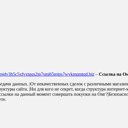
4mjdv3h5c5xfvxtqqs2in7smi65mjps7wvkmqmtqd.biz
–
Ссылка на Ом
редачи данных. |От некачественных сделок с различными магази
уктуры сайта. |Ни для кого не секрет, когда структура интернет
 ссылки на данный момент совершать покупки на Омг?|Безопасн
те.