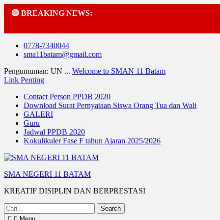
🔴 BREAKING NEWS:
Skip
0778-7340044
to
sma11batam@gmail.com
content
Pengumuman: UN ...
Welcome to SMAN 11 Batam
Link Penting
Contact Person PPDB 2020
Download Surat Pernyataan Siswa Orang Tua dan Wali
GALERI
Guru
Jadwal PPDB 2020
Kokulikuler Fase F tahun Ajaran 2025/2026
SMA NEGERI 11 BATAM
KREATIF DISIPLIN DAN BERPRESTASI
Search
for:
Menu