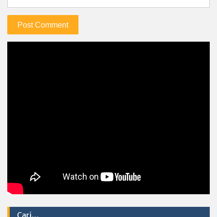
Cari…