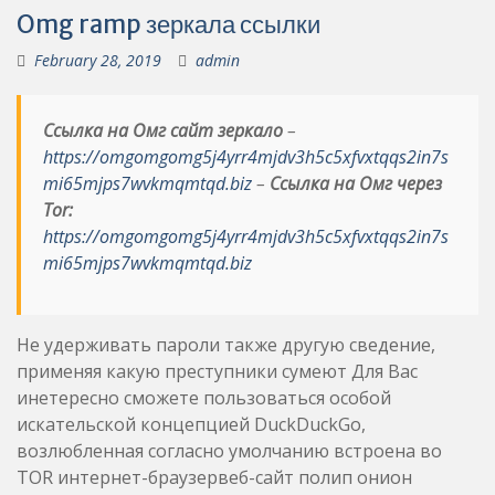
Omg ramp зеркала ссылки
February 28, 2019
admin
Ссылка на Омг сайт зеркало
–
https://omgomgomg5j4yrr4mjdv3h5c5xfvxtqqs2in7s
mi65mjps7wvkmqmtqd.biz
–
Ссылка на Омг через
Tor:
https://omgomgomg5j4yrr4mjdv3h5c5xfvxtqqs2in7s
mi65mjps7wvkmqmtqd.biz
Не удерживать пароли также другую сведение,
применяя какую преступники сумеют Для Вас
инетересно сможете пользоваться особой
искательской концепцией DuckDuckGo,
возлюбленная согласно умолчанию встроена во
TOR интернет-браузервеб-сайт полип онион