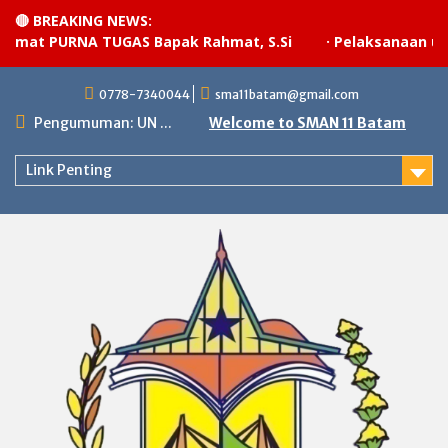
🔴 BREAKING NEWS:
mat PURNA TUGAS Bapak Rahmat, S.Si
·
Pelaksanaan upac
Skip
0778-7340044
sma11batam@gmail.com
to
content
Pengumuman: UN ...
Welcome to SMAN 11 Batam
Link Penting