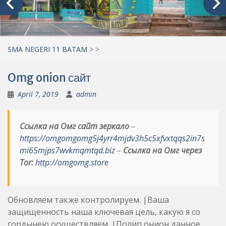
SMA NEGERI 11 BATAM
>
>
Omg onion сайт
April 7, 2019
admin
Ссылка на Омг сайт зеркало
–
https://omgomgomg5j4yrr4mjdv3h5c5xfvxtqqs2in7s
mi65mjps7wvkmqmtqd.biz
–
Ссылка на Омг через
Tor:
http://omgomg.store
Обновляем также контролируем. |Ваша
защищенность наша ключевая цель, какую я со
гордынею осуществляем. |Полип онион данное