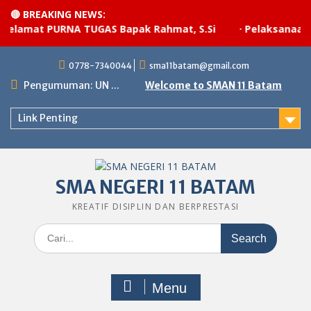
🔴 BREAKING NEWS:
lamat PURNA TUGAS Bapak Rahmat, S.Si
·
Pelaksanaan up
Skip
0778-7340044
sma11batam@gmail.com
to
content
Pengumuman: UN ...
Welcome to SMAN 11 Batam
Link Penting
SMA NEGERI 11 BATAM
KREATIF DISIPLIN DAN BERPRESTASI
Search
for:
Menu