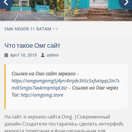
SMA NEGERI 11 BATAM
>
>
Что такое Омг сайт
April 18, 2019
admin
Ссылка на Омг сайт зеркало
–
https://omgomgomg5j4yrr4mjdv3h5c5xfvxtqqs2in7s
mi65mjps7wvkmqmtqd.biz
–
Ссылка на Омг через
Tor:
http://omgomg.store
На сайт и зеркало сайта Omg. |Современный
дизайн Создатели постарались сделать интерфейс
маркета приятным и функциональным для