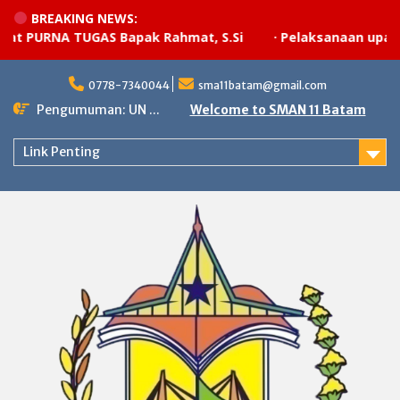
BREAKING NEWS:
 PURNA TUGAS Bapak Rahmat, S.Si
·
Pelaksanaan upacara 
Skip
to
0778-7340044
sma11batam@gmail.com
content
Pengumuman: UN ...
Welcome to SMAN 11 Batam
Link Penting