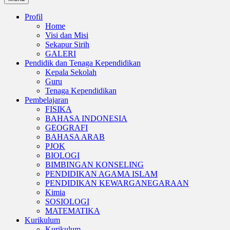
Profil
Home
Visi dan Misi
Sekapur Sirih
GALERI
Pendidik dan Tenaga Kependidikan
Kepala Sekolah
Guru
Tenaga Kependidikan
Pembelajaran
FISIKA
BAHASA INDONESIA
GEOGRAFI
BAHASA ARAB
PJOK
BIOLOGI
BIMBINGAN KONSELING
PENDIDIKAN AGAMA ISLAM
PENDIDIKAN KEWARGANEGARAAN
Kimia
SOSIOLOGI
MATEMATIKA
Kurikulum
Kurikulum