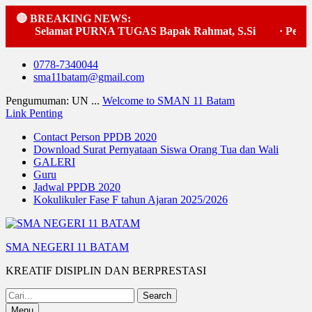
🔴 BREAKING NEWS:
Selamat PURNA TUGAS Bapak Rahmat, S.Si
·
Pelaksa
Skip
0778-7340044
to
sma11batam@gmail.com
content
Pengumuman: UN ...
Welcome to SMAN 11 Batam
Link Penting
Contact Person PPDB 2020
Download Surat Pernyataan Siswa Orang Tua dan Wali
GALERI
Guru
Jadwal PPDB 2020
Kokulikuler Fase F tahun Ajaran 2025/2026
SMA NEGERI 11 BATAM
KREATIF DISIPLIN DAN BERPRESTASI
Search
for:
Menu