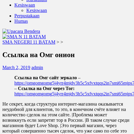
Kesiswaan
Kesiswaan
Perpustakaan
Humas
SMA NEGERI 11 BATAM
>
>
Ссылка на Омг онион
March 2, 2019
admin
Ссылка на Омг сайт зеркало
–
https://omgomgomg5j4yrr4mjdv3h5c5xfvxtqqs2in7smi65mjp
–
Ссылка на Омг через Tor:
https://omgomgomg5j4yrr4mjdv3h5c5xfvxtqqs2in7smi65mjp
Не секрет, когда структура интернет-магазина оказывается
неудобной для клиентов, то это, в конечном счёте влияет на
количество сделок на этом сайте. |Проблема может
возникнуть если запретят тор в России. |В таком случае среди
магазинов будет Love Shop. |Это первый магазин, через
который совершенно тысяч сделок, что уже само по себе это