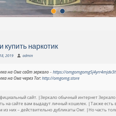
и купить наркотик
18, 2019
admin
лка на Омг сайт зеркало
–
https://omgomgomg5j4yrr4mjdv3
лка на Омг через Tor:
http://omgomg.store
фициальный сайт. |Зеркало обычный интернет Зеркало
ть на сайте вам выдадут личный кошелек. |Также есть
 из них – действительно дубликаты Омг. |Но часть то