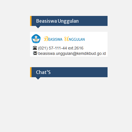
Beasiswa Unggulan
Chat’S