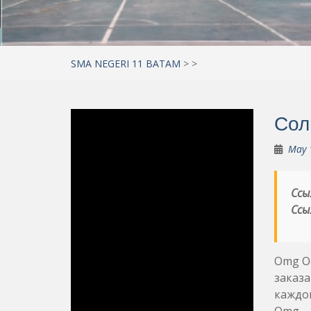
SMA NEGERI 11 BATAM
>
>
Сол
May 
Ссы
Ссы
Omg О
заказа
каждом