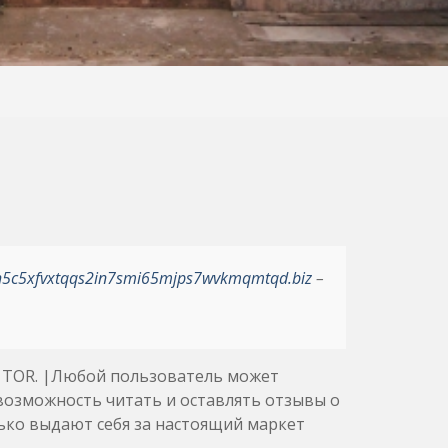
h5c5xfvxtqqs2in7smi65mjps7wvkmqmtqd.biz
–
 TOR. |Любой пользователь может
 возможность читать и оставлять отзывы о
лько выдают себя за настоящий маркет