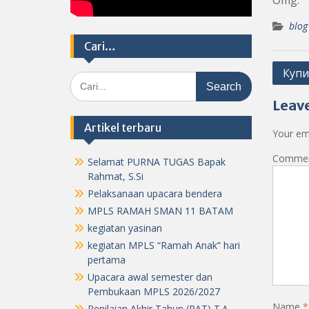
Omg.
blog
Cari…
Post
Купи
Search
navig
for:
Leave
Artikel terbaru
Your ema
Comme
Selamat PURNA TUGAS Bapak
Rahmat, S.Si
Pelaksanaan upacara bendera
MPLS RAMAH SMAN 11 BATAM
kegiatan yasinan
kegiatan MPLS “Ramah Anak” hari
pertama
Upacara awal semester dan
Pembukaan MPLS 2026/2027
Name
*
Penilaian Akhir Tahun (PAT) T.A