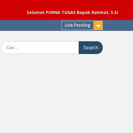
Selamat PURNA TUGAS Bapak Rahmat, S.Si
·
Pelaksana
Link Penting
Search
for: