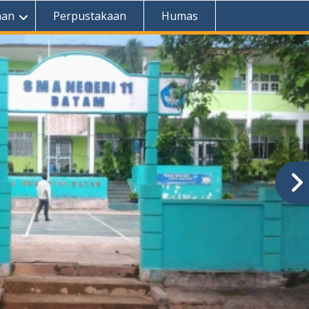
aan
Perpustakaan
Humas