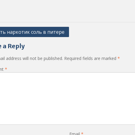
ть наркотик соль в питере
ation
 a Reply
il address will not be published.
Required fields are marked
*
nt
*
Email
*