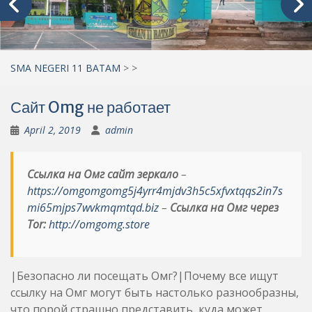
SMA NEGERI 11 BATAM
>
>
Сайт Omg не работает
April 2, 2019
admin
Ссылка на Омг сайт зеркало
–
https://omgomgomg5j4yrr4mjdv3h5c5xfvxtqqs2in7s
mi65mjps7wvkmqmtqd.biz
–
Ссылка на Омг через
Tor:
http://omgomg.store
|Безопасно ли посещать Омг?|Почему все ищут
ссылку на Омг могут быть настолько разнообразны,
что порой страшно представить, куда может