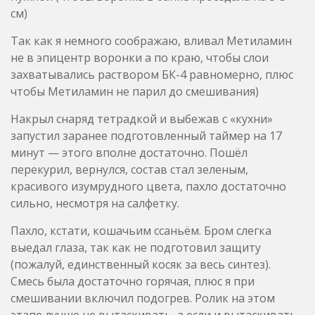
см)
Так как я немного соображаю, вливал Метиламин
не в эпицентр воронки а по краю, чтобы слои
захватывались раствором БК-4 равномерно, плюс
чтобы Метиламин не парил до смешивания)
Накрыл снаряд тетрадкой и выбежав с «кухни»
запустил заранее подготовленный таймер на 17
минут — этого вполне достаточно. Пошёл
перекурил, вернулся, состав стал зеленым,
красивого изумрудного цвета, пахло достаточно
сильно, несмотря на салфетку.
Пахло, кстати, кошачьим ссаньём. Бром слегка
выедал глаза, так как не подготовил защиту
(пожалуй, единственный косяк за весь синтез).
Смесь была достаточно горячая, плюс я при
смешивании включил подогрев. Ролик на этом
этапе лучше не вытаскивать, а если и вытаскивать,