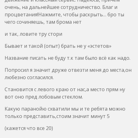
очень, на дальнейшее сотрудничество. Благ и
процветания!Нажмите, чтобы раскрыть… бро ты
чего сочиняешь, там брома нет
и так, ловите тру стори
Бывает и такой (опыт) брать не у «эстетов»
Название писать не буду т.к там было всё как надо.
Попросил я значит друже отвезти меня до места,он
любезно согласился.
Становится с левого краю от нас,а место прям ну
вот оно пред лобовым стеклом.
Какую паранойю схватили мы и те ребята можно
только представить,стоим значит минут 5
(кажется что все 20)