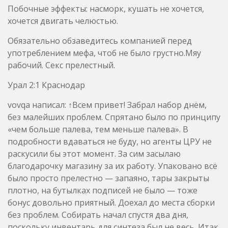
Побочные эффекты: насморк, кушать не хочется,
хочется двигать челюстью.
Обязательно обзаведитесь компанией перед
употреблением мефа, чтоб не было грустно.Мяу
рабочий. Секс прелестный.
Урал 2:1 Краснодар
vovqa написал: ↑Всем привет! Забрал набор днём,
без малейших проблем. Спрятано было по принципу
«чем больше палева, тем меньше палева». В
подробности вдаваться не буду, но агенты ЦРУ не
раскусили бы этот момент. За сим засылаю
благодарочку магазину за их работу. Упаковано всё
было просто прелестно — запаяно, тары закрыты
плотно, на бутылках подписей не было — тоже
бонус довольно приятный. Доехал до места сборки
без проблем. Собирать начал спустя два дня,
поскольку инвентарь для синтеза был не весь. Итак,