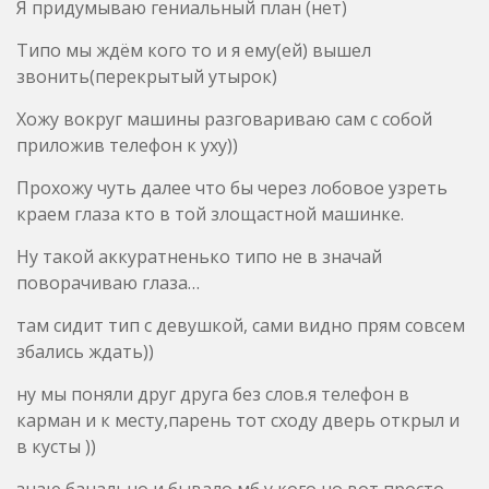
Я придумываю гениальный план (нет)
Типо мы ждём кого то и я ему(ей) вышел
звонить(перекрытый утырок)
Хожу вокруг машины разговариваю сам с собой
приложив телефон к уху))
Прохожу чуть далее что бы через лобовое узреть
краем глаза кто в той злощастной машинке.
Ну такой аккуратненько типо не в значай
поворачиваю глаза…
там сидит тип с девушкой, сами видно прям совсем
збались ждать))
ну мы поняли друг друга без слов.я телефон в
карман и к месту,парень тот сходу дверь открыл и
в кусты ))
знаю банально и бывало мб у кого,но вот просто