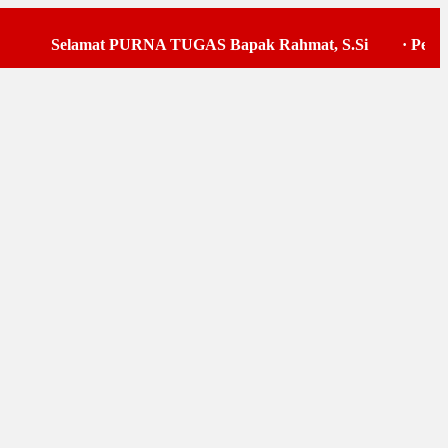
Selamat PURNA TUGAS Bapak Rahmat, S.Si
·
Pelaksana