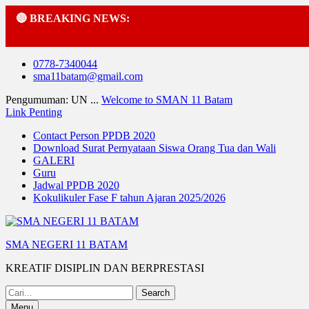
🔴 BREAKING NEWS:
Skip
0778-7340044
to
sma11batam@gmail.com
content
Pengumuman: UN ...
Welcome to SMAN 11 Batam
Link Penting
Contact Person PPDB 2020
Download Surat Pernyataan Siswa Orang Tua dan Wali
GALERI
Guru
Jadwal PPDB 2020
Kokulikuler Fase F tahun Ajaran 2025/2026
SMA NEGERI 11 BATAM
KREATIF DISIPLIN DAN BERPRESTASI
Search
for:
Menu