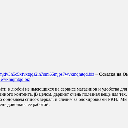
4mjdv3h5c5xfvxtqqs2in7smi65mjps7wvkmqmtqd.biz
–
Ссылка на Ом
s7wvkmqmtqd.biz
ти в любой из имеющихся на сервисе магазинов и удобства для 
ного контента. |В целом, даркнет очень полезная вещь для тех, 
но обновляем список зеркал, и следим за блокировками РКН. |Мы
ень довольны ее работой.