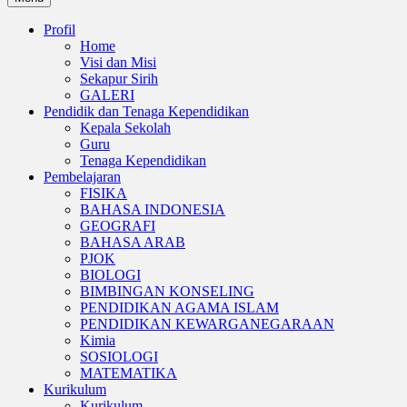
Profil
Home
Visi dan Misi
Sekapur Sirih
GALERI
Pendidik dan Tenaga Kependidikan
Kepala Sekolah
Guru
Tenaga Kependidikan
Pembelajaran
FISIKA
BAHASA INDONESIA
GEOGRAFI
BAHASA ARAB
PJOK
BIOLOGI
BIMBINGAN KONSELING
PENDIDIKAN AGAMA ISLAM
PENDIDIKAN KEWARGANEGARAAN
Kimia
SOSIOLOGI
MATEMATIKA
Kurikulum
Kurikulum