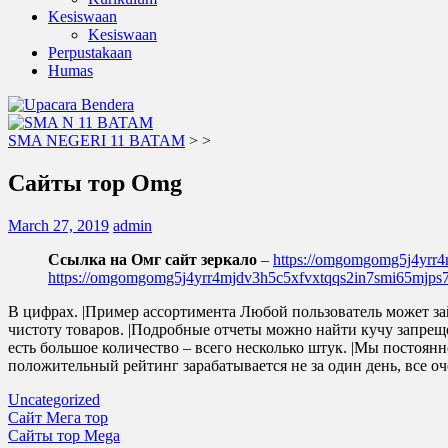
Kesiswaan
Kesiswaan
Perpustakaan
Humas
SMA NEGERI 11 BATAM
>
>
Сайты тор Omg
March 27, 2019
admin
Ссылка на Омг сайт зеркало
–
https://omgomgomg5j4yrr
https://omgomgomg5j4yrr4mjdv3h5c5xfvxtqqs2in7smi65mjp
В цифрах. |Пример ассортимента Любой пользователь может зай
чистоту товаров. |Подробные отчеты можно найти кучу запрещен
есть большое количество – всего несколько штук. |Мы постоян
положительный рейтинг зарабатывается не за один день, все оч
Uncategorized
Post
Сайт Мега тор
Сайты тор Mega
navigation