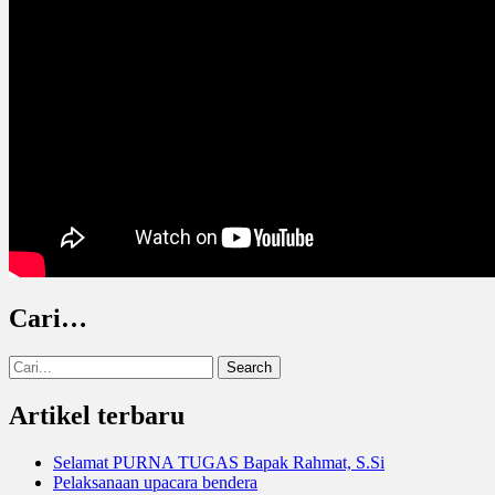
Cari…
Search
for:
Artikel terbaru
Selamat PURNA TUGAS Bapak Rahmat, S.Si
Pelaksanaan upacara bendera