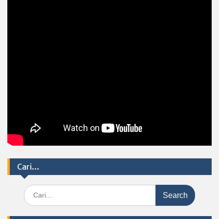
Cari…
Search
for: