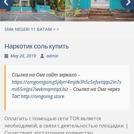
SMA NEGERI 11 BATAM
>
>
Наркотик соль купить
May 28, 2019
admin
Ссылка на Омг сайт зеркало
–
https://omgomgomg5j4yrr4mjdv3h5c5xfvxtqqs2in7s
mi65mjps7wvkmqmtqd.biz
–
Ссылка на Омг через
Tor:
http://omgomg.store
Оплатить с помощью сети TOR является
необходимой, в связи с деятельностью площадки. |
Существует достаточное количество