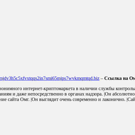
4mjdv3h5c5xfvxtqqs2in7smi65mjps7wvkmqmtqd.biz
–
Ссылка на Ом
анонимного интернет-криптомаркета в наличии службы контрольн
ниям и даже непосредственно в органах надзора. |Он абсолютно 
ние сайта Омг. |Он выглядит очень современно и лаконично. |Са