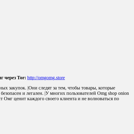
г через Tor:
http://omgomg.store
ых закупок. |Они следят за тем, чтобы товары, которые
безопасен и легален. |У многих пользователей Omg shop onion
йт Омг ценит каждого своего клиента и не волноваться по