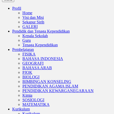
Profil
Home
Visi dan Misi
Sekapur Sirih
GALERI
Pendidik dan Tenaga Kependidikan
Kepala Sekolah
Guru
Tenaga Kependidikan
Pembelajaran
FISIKA
BAHASA INDONESIA
GEOGRAFI
BAHASA ARAB
PJOK
BIOLOGI
BIMBINGAN KONSELING
PENDIDIKAN AGAMA ISLAM
PENDIDIKAN KEWARGANEGARAAN
Kimia
SOSIOLOGI
MATEMATIKA
Kurikulum
Kurikulum