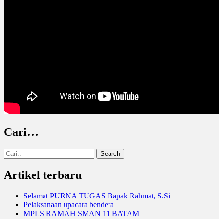
Cari…
Search
for:
Artikel terbaru
Selamat PURNA TUGAS Bapak Rahmat, S.Si
Pelaksanaan upacara bendera
MPLS RAMAH SMAN 11 BATAM