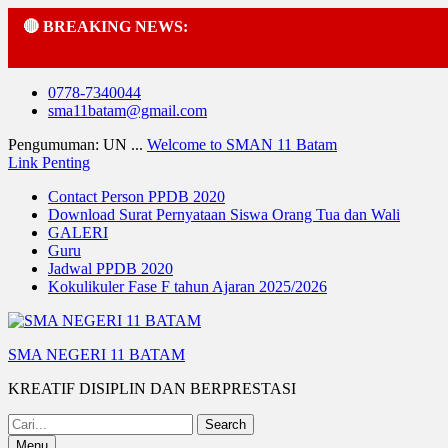
🔴 BREAKING NEWS:
Skip
0778-7340044
to
sma11batam@gmail.com
content
Pengumuman: UN ...
Welcome to SMAN 11 Batam
Link Penting
Contact Person PPDB 2020
Download Surat Pernyataan Siswa Orang Tua dan Wali
GALERI
Guru
Jadwal PPDB 2020
Kokulikuler Fase F tahun Ajaran 2025/2026
SMA NEGERI 11 BATAM
KREATIF DISIPLIN DAN BERPRESTASI
Search
for:
Menu