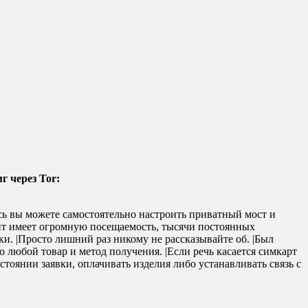
г через Tor:
есь вы можете самостоятельно настроить приватный мост и
мент имеет огромную посещаемость, тысячи постоянных
и. |Просто лишний раз никому не рассказывайте об. |Был
 любой товар и метод получения. |Если речь касается симкарт
тоянии заявки, оплачивать изделия либо устанавливать связь с