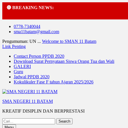
🔴 BREAKING NEWS:
Skip
0778-7340044
to
sma11batam@gmail.com
content
Pengumuman: UN ...
Welcome to SMAN 11 Batam
Link Penting
Contact Person PPDB 2020
Download Surat Pernyataan Siswa Orang Tua dan Wali
GALERI
Guru
Jadwal PPDB 2020
Kokulikuler Fase F tahun Ajaran 2025/2026
SMA NEGERI 11 BATAM
KREATIF DISIPLIN DAN BERPRESTASI
Search
for:
Menu