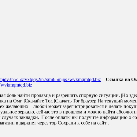
4mjdv3h5c5xfvxtqqs2in7smi65mjps7wvkmqmtqd.biz
–
Ссылка на Ом
s7wvkmqmtqd.biz
вная боль найти продавца и разрешить спорную ситуации. |Но зд
ка на Омг. |Скачайте Tor. |Скачать Tor браузер На текущий мо
ех желающих – любой может зарегистрироваться и делать покупк
уальное зеркало, сейчас это в прошлом и можно найти абсолютно
 случаях закладки. |После оплаты вы получите информацию о сос
азин в даркнет через тор Сохрани к себе на сайт .