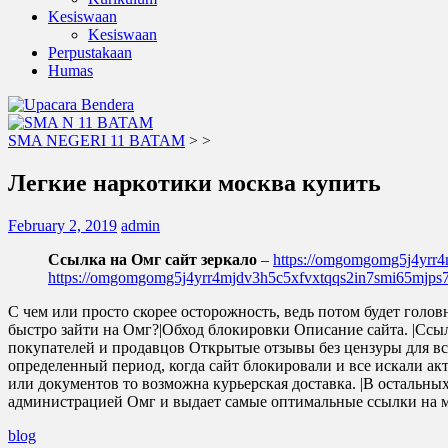
Kesiswaan
Kesiswaan
Perpustakaan
Humas
SMA NEGERI 11 BATAM
>
>
Легкие наркотики москва купить
February 2, 2019
admin
Ссылка на Омг сайт зеркало
–
https://omgomgomg5j4yrr
https://omgomgomg5j4yrr4mjdv3h5c5xfvxtqqs2in7smi65mjp
С чем или просто скорее осторожность, ведь потом будет голо
быстро зайти на Омг?|Обход блокировки Описание сайта. |Ссыл
покупателей и продавцов Открытые отзывы без цензуры для вс
определенный период, когда сайт блокировали и все искали акт
или документов то возможна курьерская доставка. |В остальных
администрацией Омг и выдает самые оптимальные ссылки на маг
blog