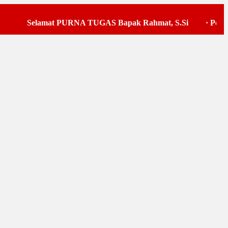
Selamat PURNA TUGAS Bapak Rahmat, S.Si
·
Pelaksana