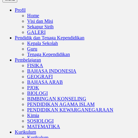
Profil
Home
Visi dan Misi
Sekapur Sirih
GALERI
Pendidik dan Tenaga Kependidikan
Kepala Sekolah
Guru
Tenaga Kependidikan
Pembelajaran
FISIKA
BAHASA INDONESIA
GEOGRAFI
BAHASA ARAB
PJOK
BIOLOGI
BIMBINGAN KONSELING
PENDIDIKAN AGAMA ISLAM
PENDIDIKAN KEWARGANEGARAAN
Kimia
SOSIOLOGI
MATEMATIKA
Kurikulum
Kurikulum