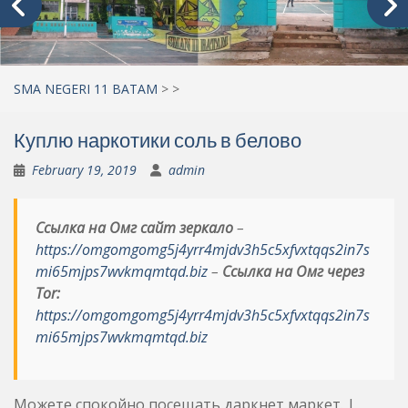
SMA NEGERI 11 BATAM
>
>
Куплю наркотики соль в белово
February 19, 2019
admin
Ссылка на Омг сайт зеркало
–
https://omgomgomg5j4yrr4mjdv3h5c5xfvxtqqs2in7s
mi65mjps7wvkmqmtqd.biz
–
Ссылка на Омг через
Tor:
https://omgomgomg5j4yrr4mjdv3h5c5xfvxtqqs2in7s
mi65mjps7wvkmqmtqd.biz
Можете спокойно посещать даркнет маркет. |