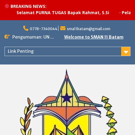
BREAKING NEWS:
Selamat PURNA TUGAS Bapak Rahmat, S.Si
·
Pelaksana
Skip
to
0778-7340044
sma11batam@gmail.com
content
Pengumuman: UN ...
Welcome to SMAN 11 Batam
Link Penting