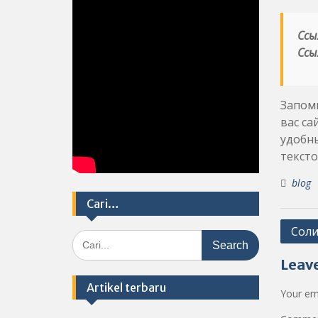
Ссы
Ссы
Запоми
вас са
удобны
тексто
blog
Cari…
Post
Соли
Search
navig
for:
Leave
Artikel terbaru
Your ema