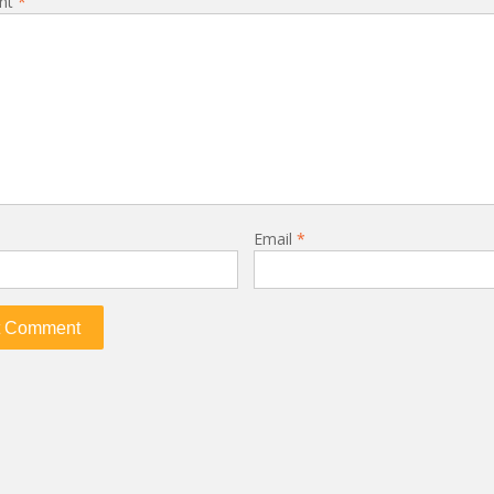
nt
*
Email
*