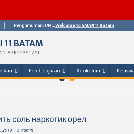
Pengumuman: UN ...
Welcome to SMAN 11 Batam
 11 BATAM
DAN BERPRESTASI
dikan
Pembelajaran
Kurikulum
Kesisw
ить соль наркотик орел
, 2019
admin