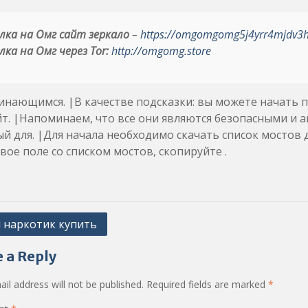
лка на Омг сайт зеркало
–
https://omgomgomg5j4yrr4mjdv3
лка на Омг через Tor:
http://omgomg.store
нающимся. |В качестве подсказки: вы можете начать 
йт. |Напоминаем, что все они являются безопасными и
й для. |Для начала необходимо скачать список мостов д
вое поле со списком мостов, скопируйте .
 наркотик купить
ation
 a Reply
il address will not be published.
Required fields are marked
*