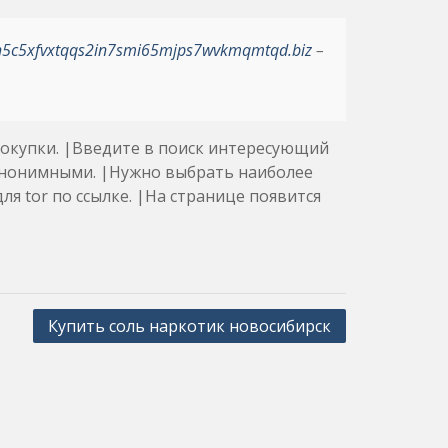
h5c5xfvxtqqs2in7smi65mjps7wvkmqmtqd.biz
–
покупки. |Введите в поиск интересующий
 анонимными. |Нужно выбрать наиболее
ля tor по ссылке. |На странице появится
Купить соль наркотик новосибирск