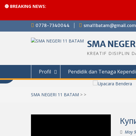
🔴 BREAKING NEWS:
Skip
0778-7340044
sma11batam@gmail.com
to
content
SMA NEGERI
KREATIF DISIPLIN 
Profil
Pendidik dan Tenaga Kependi
SMA NEGERI 11 BATAM
>
>
Куп
May 9