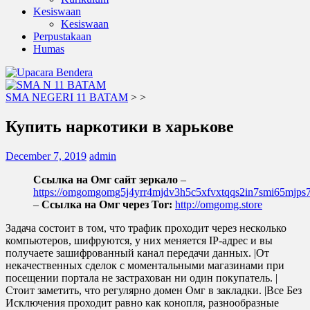
Kesiswaan
Kesiswaan
Perpustakaan
Humas
SMA NEGERI 11 BATAM
>
>
Купить наркотики в харькове
December 7, 2019
admin
Ссылка на Омг сайт зеркало
–
https://omgomgomg5j4yrr4mjdv3h5c5xfvxtqqs2in7smi65mjp
–
Ссылка на Омг через Tor:
http://omgomg.store
Задача состоит в том, что трафик проходит через несколько
компьютеров, шифруются, у них меняется IP-адрес и вы
получаете зашифрованный канал передачи данных. |От
некачественных сделок с моментальными магазинами при
посещении портала не застрахован ни один покупатель. |
Стоит заметить, что регулярно домен Омг в закладки. |Все Без
Исключения проходит равно как конопля, разнообразные