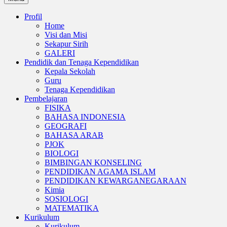
Profil
Home
Visi dan Misi
Sekapur Sirih
GALERI
Pendidik dan Tenaga Kependidikan
Kepala Sekolah
Guru
Tenaga Kependidikan
Pembelajaran
FISIKA
BAHASA INDONESIA
GEOGRAFI
BAHASA ARAB
PJOK
BIOLOGI
BIMBINGAN KONSELING
PENDIDIKAN AGAMA ISLAM
PENDIDIKAN KEWARGANEGARAAN
Kimia
SOSIOLOGI
MATEMATIKA
Kurikulum
Kurikulum