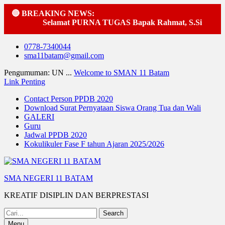
🔴 BREAKING NEWS:
Selamat PURNA TUGAS Bapak Rahmat, S.Si
·
Pe
Skip
0778-7340044
to
sma11batam@gmail.com
content
Pengumuman: UN ...
Welcome to SMAN 11 Batam
Link Penting
Contact Person PPDB 2020
Download Surat Pernyataan Siswa Orang Tua dan Wali
GALERI
Guru
Jadwal PPDB 2020
Kokulikuler Fase F tahun Ajaran 2025/2026
SMA NEGERI 11 BATAM
KREATIF DISIPLIN DAN BERPRESTASI
Search
for:
Menu