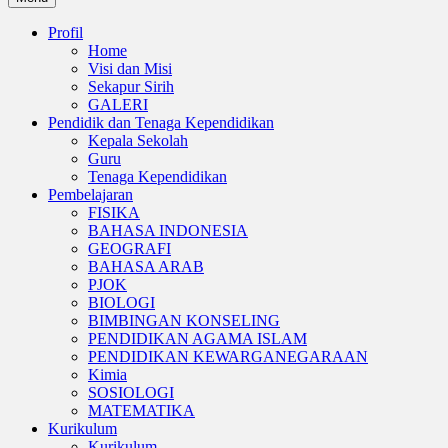
Profil
Home
Visi dan Misi
Sekapur Sirih
GALERI
Pendidik dan Tenaga Kependidikan
Kepala Sekolah
Guru
Tenaga Kependidikan
Pembelajaran
FISIKA
BAHASA INDONESIA
GEOGRAFI
BAHASA ARAB
PJOK
BIOLOGI
BIMBINGAN KONSELING
PENDIDIKAN AGAMA ISLAM
PENDIDIKAN KEWARGANEGARAAN
Kimia
SOSIOLOGI
MATEMATIKA
Kurikulum
Kurikulum