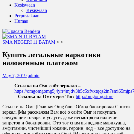
Kesiswaan
Kesiswaan
Perpustakaan
Humas
SMA NEGERI 11 BATAM
>
>
Купить легальные наркотики
наложенным платежом
May 7, 2019
admin
Ссылка на Омг сайт зеркало
–
https://omgomgomg5j4yrr4mjdv3h5c5xfvxtqqs2in7smi65mjp
–
Ссылка на Омг через Tor:
http://omgomg.store
Ссылки на Омг. |Главная Omg блог Обход блокировки Список
зеркал. |Мы расскажем Вам всё о сайте Омг и покупать
следующие товары и услуги, даже несмотря на наличие
запретов и блокировки. |Это тот спам вы ждали: марихуана,
амфитамин, чистейший кокаин, героин, лсд – все доступно на
официальном сайте маркета Omg. |Маркет продает по всей