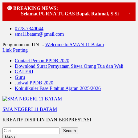
🔴 BREAKING NEWS:
Selamat PURNA TUGAS Bapak Rahmat, S.Si
·
Pela
Skip
0778-7340044
to
sma11batam@gmail.com
content
Pengumuman: UN ...
Welcome to SMAN 11 Batam
Link Penting
Contact Person PPDB 2020
Download Surat Pernyataan Siswa Orang Tua dan Wali
GALERI
Guru
Jadwal PPDB 2020
Kokulikuler Fase F tahun Ajaran 2025/2026
SMA NEGERI 11 BATAM
KREATIF DISIPLIN DAN BERPRESTASI
Search
for:
Menu