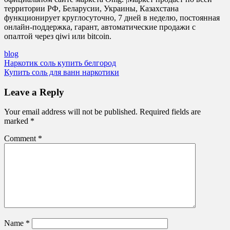
территории РФ, Беларусии, Украины, Казахстана
функционирует круглосуточно, 7 дней в неделю, постоянная
онлайн-поддержка, гарант, автоматические продажи с
опалтой через qiwi или bitcoin.
blog
Post
Наркотик соль купить белгород
Купить соль для ванн наркотики
navigation
Leave a Reply
Your email address will not be published.
Required fields are
marked
*
Comment
*
Name
*