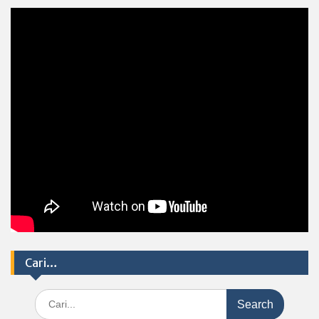
Cari…
Search
for: