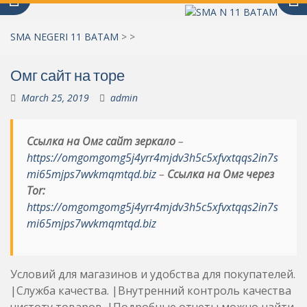
SMA NEGERI 11 BATAM
>
>
Омг сайт на торе
March 25, 2019
admin
Ссылка на Омг сайт зеркало
–
https://omgomgomg5j4yrr4mjdv3h5c5xfvxtqqs2in7s
mi65mjps7wvkmqmtqd.biz
–
Ссылка на Омг через
Tor:
https://omgomgomg5j4yrr4mjdv3h5c5xfvxtqqs2in7s
mi65mjps7wvkmqmtqd.biz
Условий для магазинов и удобства для покупателей.
|Служба качества. |Внутренний контроль качества
чистоту товаров. |Подробные отчеты можно найти