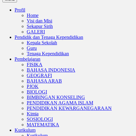
Profil
Home
Visi dan Misi
Sekapur Sirih
GALERI
Pendidik dan Tenaga Kependidikan
Kepala Sekolah
Guru
Tenaga Kependidikan
Pembelajaran
FISIKA
BAHASA INDONESIA
GEOGRAFI
BAHASA ARAB
PJOK
BIOLOGI
BIMBINGAN KONSELING
PENDIDIKAN AGAMA ISLAM
PENDIDIKAN KEWARGANEGARAAN
Kimia
SOSIOLOGI
MATEMATIKA
Kurikulum
Kurikulum