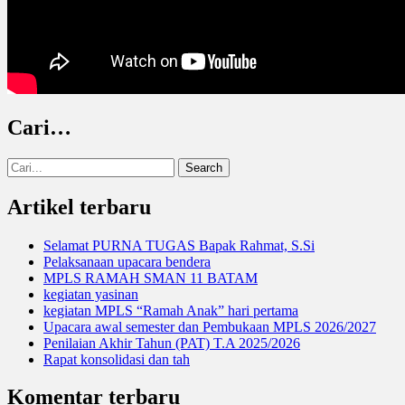
Cari…
Search
for:
Artikel terbaru
Selamat PURNA TUGAS Bapak Rahmat, S.Si
Pelaksanaan upacara bendera
MPLS RAMAH SMAN 11 BATAM
kegiatan yasinan
kegiatan MPLS “Ramah Anak” hari pertama
Upacara awal semester dan Pembukaan MPLS 2026/2027
Penilaian Akhir Tahun (PAT) T.A 2025/2026
Rapat konsolidasi dan tah
Komentar terbaru