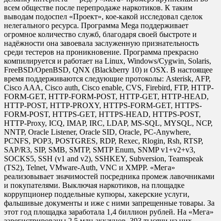
всем обществе после перепродаже наркотиков. К таким
выводам подоспел «Проект», кое-какой исследовал сделок
нелегального ресурса. Программа Mega поддерживает
огромное количество служб, благодаря своей быстроте и
надёжности она завоевала заслуженную признательность
среди тестеров на проникновение. Программа прекрасно
компилируется и работает на Linux, Windows/Cygwin, Solaris,
FreeBSD/OpenBSD, QNX (Blackberry 10) и OSX. В настоящее
время поддерживаются следующие протоколы: Asterisk, AFP,
Cisco AAA, Cisco auth, Cisco enable, CVS, Firebird, FTP, HTTP-
FORM-GET, HTTP-FORM-POST, HTTP-GET, HTTP-HEAD,
HTTP-POST, HTTP-PROXY, HTTPS-FORM-GET, HTTPS-
FORM-POST, HTTPS-GET, HTTPS-HEAD, HTTPS-POST,
HTTP-Proxy, ICQ, IMAP, IRC, LDAP, MS-SQL, MYSQL, NCP,
NNTP, Oracle Listener, Oracle SID, Oracle, PC-Anywhere,
PCNFS, POP3, POSTGRES, RDP, Rexec, Rlogin, Rsh, RTSP,
SAP/R3, SIP, SMB, SMTP, SMTP Enum, SNMP v1+v2+v3,
SOCKS5, SSH (v1 and v2), SSHKEY, Subversion, Teamspeak
(TS2), Telnet, VMware-Auth, VNC и XMPP. «Мега»
реализовывает значимостей посредника промеж лавочниками
и покупателями. Выключая наркотиков, на площадке
коррупционер поддельные купюры, хакерские услуги,
фальшивые документы и иже с ними запрещенные товары. За
этот год площадка заработала 1,4 биллион рублей. На «Мега»
зарегистрированы 2,5 млн аккаунов, 393 тысячи из них