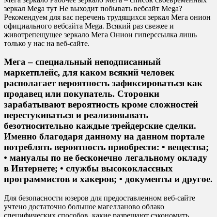
зеркал Mega тут Не выходит побывать вебсайт Mega?
Рекомендуем для вас перечень трудящихся зеркал Мега онион
официального вебсайта Mega. Всякий раз свежее и
животрепещущее зеркало Мега Онион гиперссылка лишь
только у нас на веб-сайте.
Мега – специальный неподписанный
маркетплейс, для каком всякий человек
располагает вероятность зафиксироваться как
продавец или покупатель. Сторонки
зарабатывают вероятность кроме сложностей
перестукиваться и реализовывать
безотносительно каждые трейдерские сделки.
Именно благодаря данному на данном портале
потреблять вероятность приобрести: • вещества;
• мануалы по не бесконечно легальному окладу
в Интернете; • службы высококлассных
программистов и хакеров; • документы и другое.
Для безопасности юзеров для предоставленном веб-сайте
учтено достаточно большое магелланово облако
специфических способов, какие разрешают сэкономить