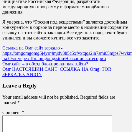
инициативе Российская Федерация, разработать
международную программу в формате молодёжного
движения.
Я уверена, что “Россия под веществами” является достойным
конкурентом в борьбе за первое место в номинациисохраните
ссылку на этот сайт в закладки.Все идет как надо, текст будет
уникален и вы сможете купить все что захотите.
Ссылка на Омг сайт зеркало -
https://omgomgomg5j4yrr4mjdv3h5c5xfvxtqqs2in7smi65mjps7wvk
на Омг через Tor: omgomg.storeНазвание категории
Post
Омг сайт – в обход блокировки как зайти?
Омг НАСТОЯЩИЙ САЙТ: ССЫЛКА НА Omg: TOR
navigation
ЗЕРКАЛО: ANION
Leave a Reply
Your email address will not be published.
Required fields are
marked
*
Comment
*