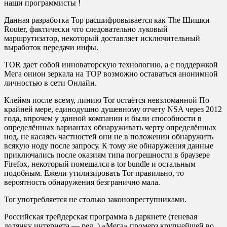
наши программисты !
Данная разработка Тор расшифровывается как The Шишки
Router, фактически что следовательно луковый
маршрутизатор, некоторый доставляет исключительный
выработок передачи инфы.
TOR дает собой инноваторскую технологию, а с поддержкой
Мега онион зеркала на ТОР возможно оставаться анонимной
личностью в сети Онлайн.
Клеймя после всему, линию Tor остаётся невзломанной По
крайней мере, единодушно душевному отчету NSA через 2012
года, впрочем у данной компании и были способности в
определённых вариантах обнаруживать черту определённых
нод, не касаясь частностей они не в положении обнаружить
всякую ноду после запросу. К тому же обнаружения данные
приключались после оказиям типа погрешности в браузере
Firefox, некоторый помещался в tor bundle и остальным
подобным. Ежели утилизировать Tor правильно, то
вероятность обнаружения безгранично мала.
Tor употребляется не столько законопреступниками.
Российская трейдерская программа в даркнете (теневая
делянку интернета — ред. ) «Мега» промерз крупнейшей во