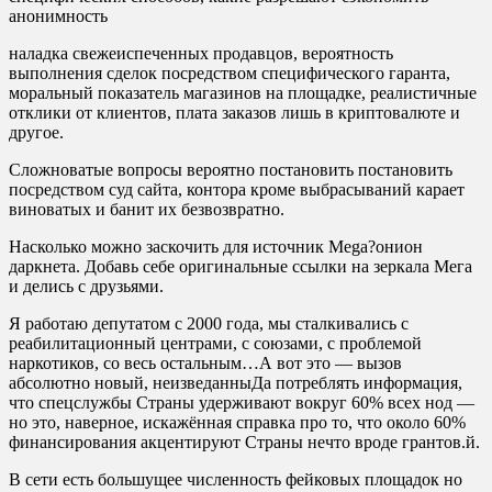
анонимность
наладка свежеиспеченных продавцов, вероятность
выполнения сделок посредством специфического гаранта,
моральный показатель магазинов на площадке, реалистичные
отклики от клиентов, плата заказов лишь в криптовалюте и
другое.
Сложноватые вопросы вероятно постановить постановить
посредством суд сайта, контора кроме выбрасываний карает
виноватых и банит их безвозвратно.
Насколько можно заскочить для источник Mega?онион
даркнета. Добавь себе оригинальные ссылки на зеркала Мега
и делись с друзьями.
Я работаю депутатом с 2000 года, мы сталкивались с
реабилитационный центрами, с союзами, с проблемой
наркотиков, со весь остальным…А вот это — вызов
абсолютно новый, неизведанныДа потреблять информация,
что спецслужбы Страны удерживают вокруг 60% всех нод —
но это, наверное, искажённая справка про то, что около 60%
финансирования акцентируют Страны нечто вроде грантов.й.
В сети есть большущее численность фейковых площадок но