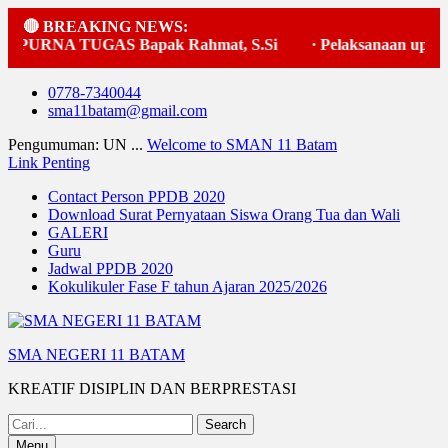
🔴 BREAKING NEWS:
PURNA TUGAS Bapak Rahmat, S.Si
·
Pelaksanaan upacara b
Skip
0778-7340044
to
sma11batam@gmail.com
content
Pengumuman: UN ...
Welcome to SMAN 11 Batam
Link Penting
Contact Person PPDB 2020
Download Surat Pernyataan Siswa Orang Tua dan Wali
GALERI
Guru
Jadwal PPDB 2020
Kokulikuler Fase F tahun Ajaran 2025/2026
SMA NEGERI 11 BATAM
KREATIF DISIPLIN DAN BERPRESTASI
Search
for:
Menu