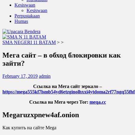
Kesiswaan
Kesiswaan
Perpustakaan
Humas
SMA NEGERI 11 BATAM
>
>
Мега сайт – в обход блокировки как
зайти?
February 17, 2019
admin
Ссылка на Мега сайт зеркало –
https://mega555kf7lsmb54yd6etzginolhxxi4ytdoma2rf77ngq55fhf
Ссылка на Мега через Tor:
meqa.cc
Megaruzxpnew4af.onion
Как купить на сайте Mega