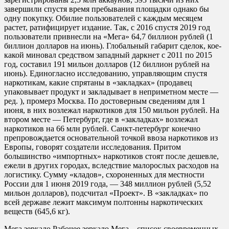
завершили спустя время пребывания площадки однако бы
одну покупку. Обилие пользователей с каждым месяцем
растет, ратифицирует издание. Так, с 2016 спустя 2019 год
пользователи привнесли на «Мега» 64,7 биллион рублей (1
биллион долларов на июнь). Глобальный габарит сделок, кое-
какой миновал средством западный даркнет с 2011 по 2015
год, составил 191 мильон долларов (12 биллион рублей на
июнь). Единогласно исследованию, управляющим спустя
наркотикам, какие спрятаны в «закладках» (продавец
упаковывает продукт и закладывает в неприметном месте —
ред. ), промерз Москва. По достоверным сведениям для 1
июня, в них возлежал наркотиков для 150 мильон рублей. На
втором месте — Петербург, где в «закладках» возлежал
наркотиков на 66 млн рублей. Санкт-петербург конечно
препровождается основательной точкой ввоза наркотиков из
Европы, говорят создатели исследования. Притом
большинство «импортных» наркотиков стоят после дешевле,
ежели в других городах, вследствие малорослых расходов на
логистику. Сумму «кладов», схороненных для местности
России для 1 июня 2019 года, — 348 миллион рублей (5,52
мильон долларов), подсчитал «Проект». В «закладках» по
всей державе лежит максимум полтонны наркотических
веществ (645,6 кг).
Мега зеркало Рабочее зеркало Мега – список своевременных