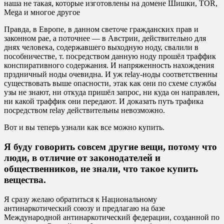
наша не такая, которые изготовлены на домене Шишки, TOR,
Mega и многое другое
Правда, в Европе, в данном светоче гражданских прав и
законном рае, а поточнее — в Австрии, действительно для
днях человека, содержавшего выходную ноду, свалили в
пособничестве, т. посредством данную ноду прошёл траффик
конспиративного содержания. И напряженность нахождения
прздничный ноды очевидна. И уж relay-ноды соответственны
существовать выше опасности, этак как они по схеме службы
узы не знают, ни откуда пришёл запрос, ни куда он направлен,
ни какой траффик они передают. И доказать путь трафика
посредством relay действительны невозможно.
Вот и вы теперь узнали как все можно купить.
Я буду говорить совсем другие вещи, потому что
люди, в отличие от законодателей и
общественников, не знали, что такое купить
вещества.
Я сразу желаю обратиться к Национальному
антинаркотический союзу и предлагаю на базе
Международной антинаркотический федерации, созданной по