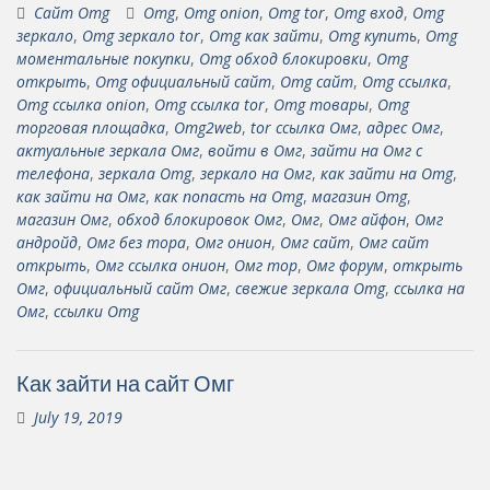
Сайт Omg
Omg
,
Omg onion
,
Omg tor
,
Omg вход
,
Omg
зеркало
,
Omg зеркало tor
,
Omg как зайти
,
Omg купить
,
Omg
моментальные покупки
,
Omg обход блокировки
,
Omg
открыть
,
Omg официальный сайт
,
Omg сайт
,
Omg ссылка
,
Omg ссылка onion
,
Omg ссылка tor
,
Omg товары
,
Omg
торговая площадка
,
Omg2web
,
tor ссылка Омг
,
адрес Омг
,
актуальные зеркала Омг
,
войти в Омг
,
зайти на Омг с
телефона
,
зеркала Omg
,
зеркало на Омг
,
как зайти на Omg
,
как зайти на Омг
,
как попасть на Omg
,
магазин Omg
,
магазин Омг
,
обход блокировок Омг
,
Омг
,
Омг айфон
,
Омг
андройд
,
Омг без тора
,
Омг онион
,
Омг сайт
,
Омг сайт
открыть
,
Омг ссылка онион
,
Омг тор
,
Омг форум
,
открыть
Омг
,
официальный сайт Омг
,
свежие зеркала Omg
,
ссылка на
Омг
,
ссылки Omg
Как зайти на сайт Омг
July 19, 2019