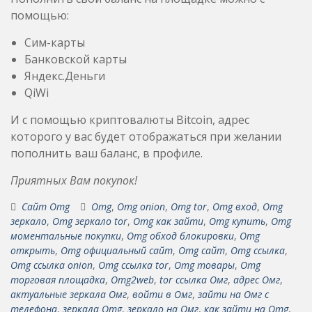
помощью:
Сим-карты
Банковской карты
Яндекс.Деньги
QiWi
И с помощью криптовалюты Bitcoin, адрес
которого у вас будет отображаться при желании
пополнить ваш баланс, в профиле.
Приятных Вам покупок!
Сайт Omg
Omg
,
Omg onion
,
Omg tor
,
Omg вход
,
Omg
зеркало
,
Omg зеркало tor
,
Omg как зайти
,
Omg купить
,
Omg
моментальные покупки
,
Omg обход блокировки
,
Omg
открыть
,
Omg официальный сайт
,
Omg сайт
,
Omg ссылка
,
Omg ссылка onion
,
Omg ссылка tor
,
Omg товары
,
Omg
торговая площадка
,
Omg2web
,
tor ссылка Омг
,
адрес Омг
,
актуальные зеркала Омг
,
войти в Омг
,
зайти на Омг с
телефона
,
зеркала Omg
,
зеркало на Омг
,
как зайти на Omg
,