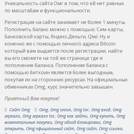
Уникальность сайта Омг в том, что ей нет равных
по масштабам и функциональности.
Регистрация на сайте занимает не более 1 минуты.
Пополнить баланс можно с помощью: Сим-карты,
Банковской карты, Яндекс.Деньги, Qiwi. Ну и
конечно же с помощью личного адреса Bitcoin
который вам выдается после регистрации, найти
вы его сможете на той же странице где и
пополнение баланса. Пополнение баланса с
помощью биткоин является более выгодным,
покупая их на сторонних ресурсах. На официальных
обменниках Omg, курс значительно завышен.
Приятный Вам покупок!
Сайт Omg
Omg
,
Omg onion
,
Omg tor
,
Omg вход
,
Omg
зеркало
,
Omg зеркало tor
,
Omg как зайти
,
Omg купить
,
Omg
моментальные покупки
,
Omg обход блокировки
,
Omg
открыть
,
Omg официальный сайт
,
Omg сайт
,
Omg ссылка
,