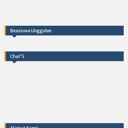
Beasiswa Unggulan
Chat’S
Alamat Kami: