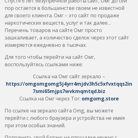
Спустя 6 лет безупречной работы сайт, Омг до сей
пор остается в большинстве своем не известной
для своего клиента. Омг – это сайт по продаже
наркотических веществ, услуг и так далее…
Перечень товаров на сайте Омг просто
зашкаливает, а количество сделок через этот сайт
измеряется ежедневно в тысячах.
Для того чтобы перейти на сайт Омг,
воспользуйтесь ссылками ниже:
Ссылка на Омг сайт зеркало –
https://omgomgomg5j4yrr4mjdv3h5c5xfvxtqqs2in
7smi65mjps7wvkmqmtqd.biz
Ссылка на Омг через Tor:
omgomg.store
По ссылке на зеркало сайта Omg, вы можете
перейти с любого браузера и устройства не имея
при этом особых знаний.
Пополнить свой баланс на площадке можно с