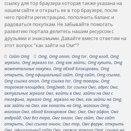
ссылку для тор браузера которая также указана на
нашем сайте и открыть ее в тор браузере, после
чего пройти регистрацию, пополнить баланс и
радоваться покупкам. Не забывайте помогать
развитию портала делитесь нашим ресурсом с
друзьями и знакомыми. Давайте вместе ответим на
этот вопрос “как зайти на Омг”?
Сайт Omg
Omg
,
Omg onion
,
Omg tor
,
Omg вход
,
Omg
зеркало
,
Omg зеркало tor
,
Omg как зайти
,
Omg купить
,
Omg
моментальные покупки
,
Omg обход блокировки
,
Omg
открыть
,
Omg официальный сайт
,
Omg сайт
,
Omg ссылка
,
Omg ссылка onion
,
Omg ссылка tor
,
Omg товары
,
Omg
торговая площадка
,
Omg2web
,
tor ссылка Омг
,
адрес Омг
,
актуальные зеркала Омг
,
войти в Омг
,
зайти на Омг с
телефона
,
зеркала Omg
,
зеркало на Омг
,
как зайти на Omg
,
как зайти на Омг
,
как попасть на Omg
,
магазин Omg
,
магазин Омг
,
обход блокировок Омг
,
Омг
,
Омг айфон
,
Омг
андройд
,
Омг без тора
,
Омг онион
,
Омг сайт
,
Омг сайт
открыть
,
Омг ссылка онион
,
Омг тор
,
Омг форум
,
открыть
Омг
,
официальный сайт Омг
,
свежие зеркала Omg
,
ссылка на