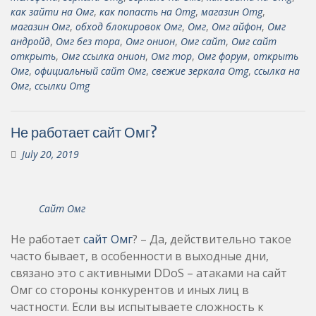
как зайти на Омг
,
как попасть на Omg
,
магазин Omg
,
магазин Омг
,
обход блокировок Омг
,
Омг
,
Омг айфон
,
Омг
андройд
,
Омг без тора
,
Омг онион
,
Омг сайт
,
Омг сайт
открыть
,
Омг ссылка онион
,
Омг тор
,
Омг форум
,
открыть
Омг
,
официальный сайт Омг
,
свежие зеркала Omg
,
ссылка на
Омг
,
ссылки Omg
Не работает сайт Омг?
July 20, 2019
Сайт Омг
Не работает
сайт Омг
? – Да, действительно такое
часто бывает, в особенности в выходные дни,
связано это с активными DDoS – атаками на сайт
Омг со стороны конкурентов и иных лиц в
частности. Если вы испытываете сложность к