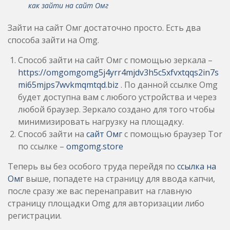
как зайти на сайт Омг
Зайти на сайт Омг достаточно просто. Есть два
способа зайти на Omg.
Способ зайти на сайт Омг с помощью зеркала –
https://omgomgomg5j4yrr4mjdv3h5c5xfvxtqqs2in7s
mi65mjps7wvkmqmtqd.biz
. По данной ссылке Omg
будет доступна вам с любого устройства и через
любой браузер. Зеркало создано для того чтобы
минимизировать нагрузку на площадку.
Способ зайти на
сайт Омг
с помощью браузер Tor
по ссылке –
omgomg.store
Теперь вы без особого труда перейдя по
ссылка на
Омг
выше, попадете на страницу для ввода капчи,
после сразу же вас перенаправит на главную
страницу площадки Omg для авторизации либо
регистрации.