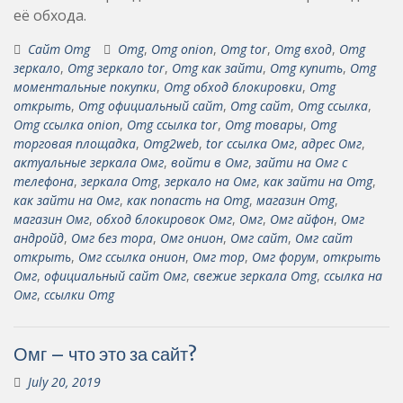
её обхода.
Сайт Omg
Omg
,
Omg onion
,
Omg tor
,
Omg вход
,
Omg
зеркало
,
Omg зеркало tor
,
Omg как зайти
,
Omg купить
,
Omg
моментальные покупки
,
Omg обход блокировки
,
Omg
открыть
,
Omg официальный сайт
,
Omg сайт
,
Omg ссылка
,
Omg ссылка onion
,
Omg ссылка tor
,
Omg товары
,
Omg
торговая площадка
,
Omg2web
,
tor ссылка Омг
,
адрес Омг
,
актуальные зеркала Омг
,
войти в Омг
,
зайти на Омг с
телефона
,
зеркала Omg
,
зеркало на Омг
,
как зайти на Omg
,
как зайти на Омг
,
как попасть на Omg
,
магазин Omg
,
магазин Омг
,
обход блокировок Омг
,
Омг
,
Омг айфон
,
Омг
андройд
,
Омг без тора
,
Омг онион
,
Омг сайт
,
Омг сайт
открыть
,
Омг ссылка онион
,
Омг тор
,
Омг форум
,
открыть
Омг
,
официальный сайт Омг
,
свежие зеркала Omg
,
ссылка на
Омг
,
ссылки Omg
Омг – что это за сайт?
July 20, 2019