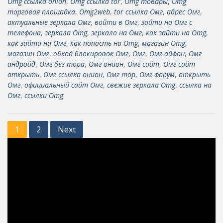
Omg ссылка onion
,
Omg ссылка tor
,
Omg товары
,
Omg
торговая площадка
,
Omg2web
,
tor ссылка Омг
,
адрес Омг
,
актуальные зеркала Омг
,
войти в Омг
,
зайти на Омг с
телефона
,
зеркала Omg
,
зеркало на Омг
,
как зайти на Omg
,
как зайти на Омг
,
как попасть на Omg
,
магазин Omg
,
магазин Омг
,
обход блокировок Омг
,
Омг
,
Омг айфон
,
Омг
андройд
,
Омг без тора
,
Омг онион
,
Омг сайт
,
Омг сайт
открыть
,
Омг ссылка онион
,
Омг тор
,
Омг форум
,
открыть
Омг
,
официальный сайт Омг
,
свежие зеркала Omg
,
ссылка на
Омг
,
ссылки Omg
Posts
1
2
Next
pagination