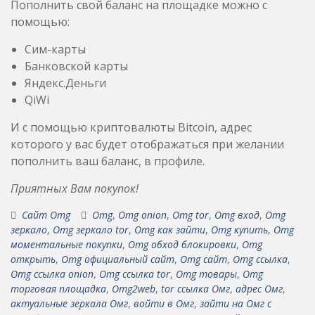
Пополнить свой баланс на площадке можно с
помощью:
Сим-карты
Банковской карты
Яндекс.Деньги
QiWi
И с помощью криптовалюты Bitcoin, адрес
которого у вас будет отображаться при желании
пополнить ваш баланс, в профиле.
Приятных Вам покупок!
Сайт Omg
Omg
,
Omg onion
,
Omg tor
,
Omg вход
,
Omg
зеркало
,
Omg зеркало tor
,
Omg как зайти
,
Omg купить
,
Omg
моментальные покупки
,
Omg обход блокировки
,
Omg
открыть
,
Omg официальный сайт
,
Omg сайт
,
Omg ссылка
,
Omg ссылка onion
,
Omg ссылка tor
,
Omg товары
,
Omg
торговая площадка
,
Omg2web
,
tor ссылка Омг
,
адрес Омг
,
актуальные зеркала Омг
,
войти в Омг
,
зайти на Омг с