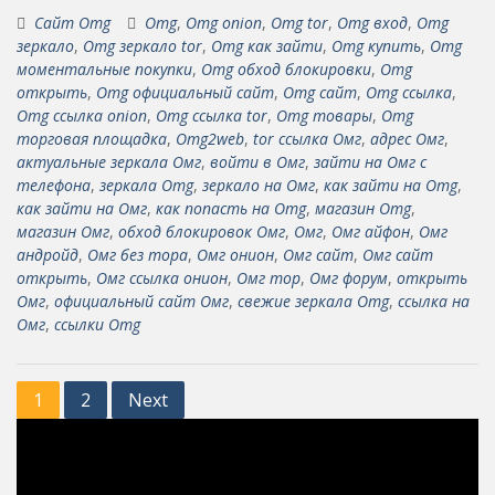
Сайт Omg
Omg
,
Omg onion
,
Omg tor
,
Omg вход
,
Omg
зеркало
,
Omg зеркало tor
,
Omg как зайти
,
Omg купить
,
Omg
моментальные покупки
,
Omg обход блокировки
,
Omg
открыть
,
Omg официальный сайт
,
Omg сайт
,
Omg ссылка
,
Omg ссылка onion
,
Omg ссылка tor
,
Omg товары
,
Omg
торговая площадка
,
Omg2web
,
tor ссылка Омг
,
адрес Омг
,
актуальные зеркала Омг
,
войти в Омг
,
зайти на Омг с
телефона
,
зеркала Omg
,
зеркало на Омг
,
как зайти на Omg
,
как зайти на Омг
,
как попасть на Omg
,
магазин Omg
,
магазин Омг
,
обход блокировок Омг
,
Омг
,
Омг айфон
,
Омг
андройд
,
Омг без тора
,
Омг онион
,
Омг сайт
,
Омг сайт
открыть
,
Омг ссылка онион
,
Омг тор
,
Омг форум
,
открыть
Омг
,
официальный сайт Омг
,
свежие зеркала Omg
,
ссылка на
Омг
,
ссылки Omg
Posts
1
2
Next
pagination