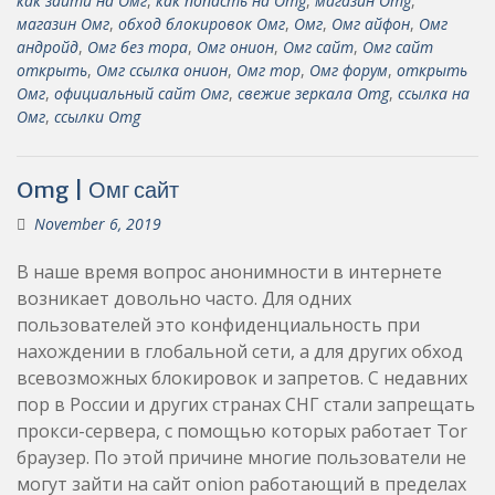
как зайти на Омг
,
как попасть на Omg
,
магазин Omg
,
магазин Омг
,
обход блокировок Омг
,
Омг
,
Омг айфон
,
Омг
андройд
,
Омг без тора
,
Омг онион
,
Омг сайт
,
Омг сайт
открыть
,
Омг ссылка онион
,
Омг тор
,
Омг форум
,
открыть
Омг
,
официальный сайт Омг
,
свежие зеркала Omg
,
ссылка на
Омг
,
ссылки Omg
Omg | Омг сайт
November 6, 2019
В наше время вопрос анонимности в интернете
возникает довольно часто. Для одних
пользователей это конфиденциальность при
нахождении в глобальной сети, а для других обход
всевозможных блокировок и запретов. С недавних
пор в России и других странах СНГ стали запрещать
прокси-сервера, с помощью которых работает Tor
браузер. По этой причине многие пользователи не
могут зайти на сайт onion работающий в пределах