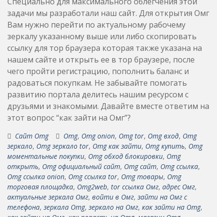
Специально для максимального облегчения этой
задачи мы разработали наш сайт. Для открытия Омг
Вам нужно перейти по актуальному рабочему
зеркалу указанному выше или либо скопировать
ссылку для тор браузера которая также указана на
нашем сайте и открыть ее в тор браузере, после
чего пройти регистрацию, пополнить баланс и
радоваться покупкам. Не забывайте помогать
развитию портала делитесь нашим ресурсом с
друзьями и знакомыми. Давайте вместе ответим на
этот вопрос “как зайти на Омг”?
Сайт Omg
Omg
,
Omg onion
,
Omg tor
,
Omg вход
,
Omg
зеркало
,
Omg зеркало tor
,
Omg как зайти
,
Omg купить
,
Omg
моментальные покупки
,
Omg обход блокировки
,
Omg
открыть
,
Omg официальный сайт
,
Omg сайт
,
Omg ссылка
,
Omg ссылка onion
,
Omg ссылка tor
,
Omg товары
,
Omg
торговая площадка
,
Omg2web
,
tor ссылка Омг
,
адрес Омг
,
актуальные зеркала Омг
,
войти в Омг
,
зайти на Омг с
телефона
,
зеркала Omg
,
зеркало на Омг
,
как зайти на Omg
,