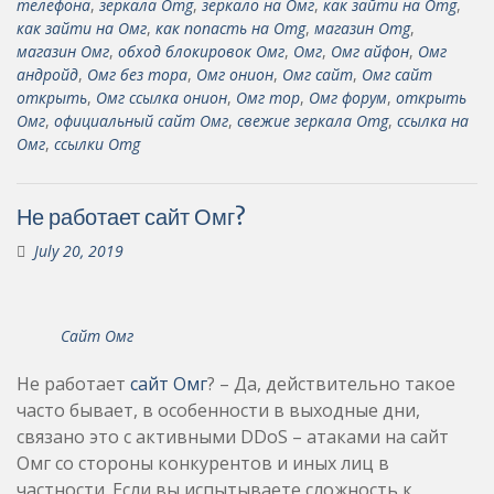
телефона
,
зеркала Omg
,
зеркало на Омг
,
как зайти на Omg
,
как зайти на Омг
,
как попасть на Omg
,
магазин Omg
,
магазин Омг
,
обход блокировок Омг
,
Омг
,
Омг айфон
,
Омг
андройд
,
Омг без тора
,
Омг онион
,
Омг сайт
,
Омг сайт
открыть
,
Омг ссылка онион
,
Омг тор
,
Омг форум
,
открыть
Омг
,
официальный сайт Омг
,
свежие зеркала Omg
,
ссылка на
Омг
,
ссылки Omg
Не работает сайт Омг?
July 20, 2019
Сайт Омг
Не работает
сайт Омг
? – Да, действительно такое
часто бывает, в особенности в выходные дни,
связано это с активными DDoS – атаками на сайт
Омг со стороны конкурентов и иных лиц в
частности. Если вы испытываете сложность к