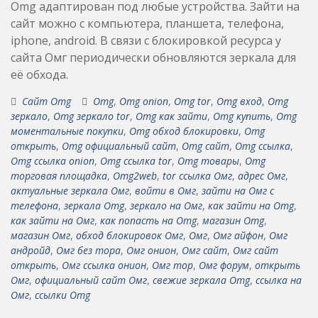
Omg адаптирован под любые устройства. Зайти на
сайт можно с компьютера, планшета, телефона,
iphone, android. В связи с блокировкой ресурса у
сайта Омг периодически обновляются зеркала для
её обхода.
Сайт Omg
Omg
,
Omg onion
,
Omg tor
,
Omg вход
,
Omg
зеркало
,
Omg зеркало tor
,
Omg как зайти
,
Omg купить
,
Omg
моментальные покупки
,
Omg обход блокировки
,
Omg
открыть
,
Omg официальный сайт
,
Omg сайт
,
Omg ссылка
,
Omg ссылка onion
,
Omg ссылка tor
,
Omg товары
,
Omg
торговая площадка
,
Omg2web
,
tor ссылка Омг
,
адрес Омг
,
актуальные зеркала Омг
,
войти в Омг
,
зайти на Омг с
телефона
,
зеркала Omg
,
зеркало на Омг
,
как зайти на Omg
,
как зайти на Омг
,
как попасть на Omg
,
магазин Omg
,
магазин Омг
,
обход блокировок Омг
,
Омг
,
Омг айфон
,
Омг
андройд
,
Омг без тора
,
Омг онион
,
Омг сайт
,
Омг сайт
открыть
,
Омг ссылка онион
,
Омг тор
,
Омг форум
,
открыть
Омг
,
официальный сайт Омг
,
свежие зеркала Omg
,
ссылка на
Омг
,
ссылки Omg