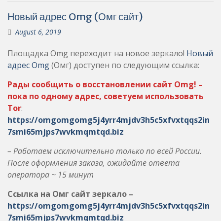
Новый адрес Omg (Омг сайт)
August 6, 2019
Площадка Omg переходит на новое зеркало!
Новый
адрес Omg
(Омг) доступен по следующим ссылка:
Рады сообщить о восстановлении сайт Omg! –
пока по одному адрес, советуем использовать
Tor
:
https://omgomgomg5j4yrr4mjdv3h5c5xfvxtqqs2in
7smi65mjps7wvkmqmtqd.biz
– Работаем исключительно только по всей России.
После оформления заказа, ожидайте ответа
оператора ~ 15 минут
Ссылка на Омг сайт зеркало –
https://omgomgomg5j4yrr4mjdv3h5c5xfvxtqqs2in
7smi65mjps7wvkmqmtqd.biz