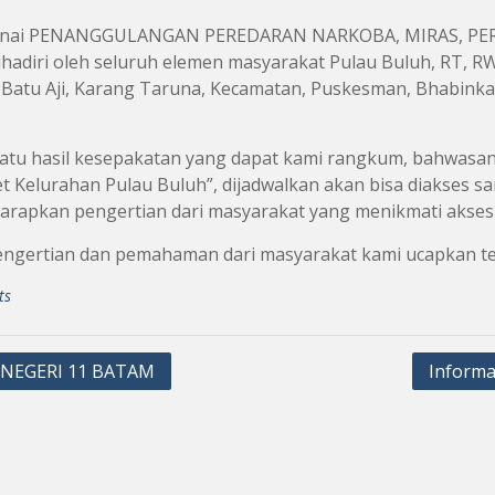
nai PENANGGULANGAN PEREDARAN NARKOBA, MIRAS, PER
ihadiri oleh seluruh elemen masyarakat Pulau Buluh, RT, 
 Batu Aji, Karang Taruna, Kecamatan, Puskesman, Bhabinka
satu hasil kesepakatan yang dapat kami rangkum, bahwasa
et Kelurahan Pulau Buluh”, dijadwalkan akan bisa diakses s
rapkan pengertian dari masyarakat yang menikmati akses W
engertian dan pemahaman dari masyarakat kami ucapkan te
ts
NEGERI 11 BATAM
Informa
ation