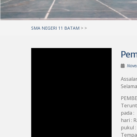
SMA NEGERI 11 BATAM
>
>
Pem
Nove
Assala
Selama
PEMBE
Terunt
p
ada :
hari :
pukul :
Tempat