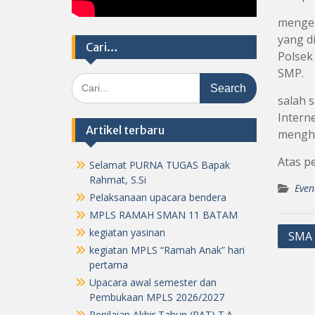
menge
yang d
Cari…
Polsek
SMP.
Search
for:
salah 
Intern
Artikel terbaru
mengha
Atas p
Selamat PURNA TUGAS Bapak
Rahmat, S.Si
Even
Pelaksanaan upacara bendera
MPLS RAMAH SMAN 11 BATAM
Post
kegiatan yasinan
SMA 
kegiatan MPLS “Ramah Anak” hari
navig
pertama
Upacara awal semester dan
Pembukaan MPLS 2026/2027
Penilaian Akhir Tahun (PAT) T.A