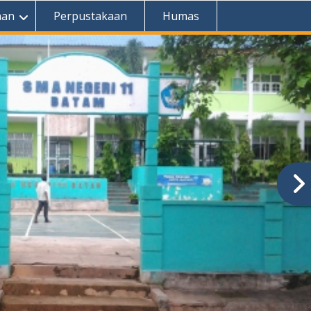
aan
Perpustakaan
Humas