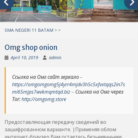
SMA NEGERI 11 BATAM
>
>
Omg shop onion
April 10, 2019
admin
Ссылка на Омг сайт зеркало
–
https://omgomgomg5j4yrr4mjdv3h5c5xfvxtqqs2in7s
mi65mjps7wvkmqmtqd.biz
–
Ссылка на Омг через
Tor:
http://omgomg.store
Предоставляющая передачу сведений во
зашифрованном варианте. |Применяя облом
интернет-браузер Вам остаетесь безымянными