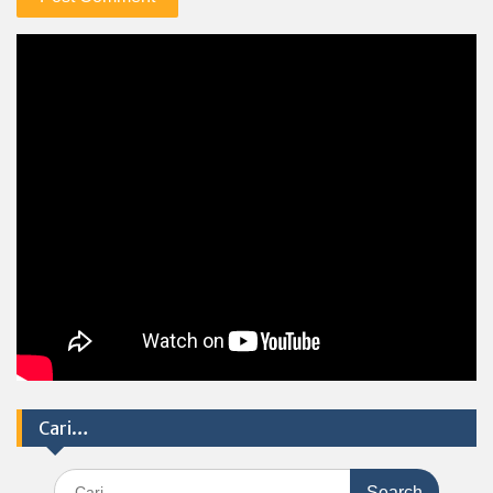
Cari…
Search