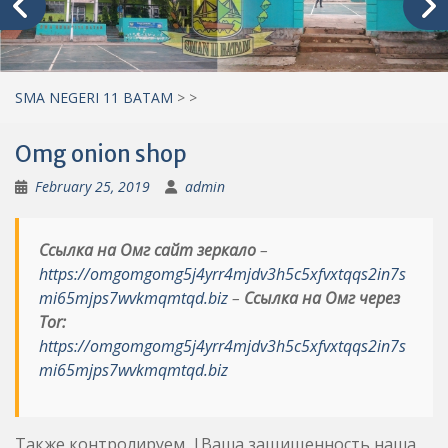
SMA NEGERI 11 BATAM
>
>
Omg onion shop
February 25, 2019
admin
Ссылка на Омг сайт зеркало
–
https://omgomgomg5j4yrr4mjdv3h5c5xfvxtqqs2in7s
mi65mjps7wvkmqmtqd.biz
–
Ссылка на Омг через
Tor:
https://omgomgomg5j4yrr4mjdv3h5c5xfvxtqqs2in7s
mi65mjps7wvkmqmtqd.biz
Также контролируем. |Ваша защищенность наша