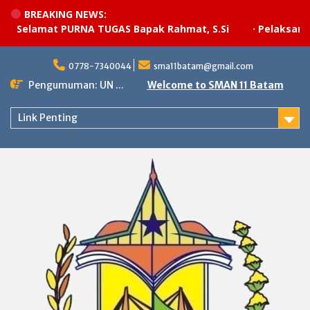
BREAKING NEWS:
Selamat PURNA TUGAS Bapak Rahmat, S.Si
·
Pelaksanaan 
Skip
to
0778-7340044
sma11batam@gmail.com
content
Pengumuman: UN ...
Welcome to SMAN 11 Batam
Link Penting