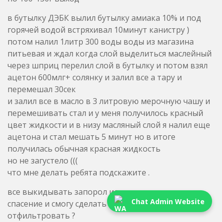
ацетон 600млг+ солянку и залил все а тару и
перемешал 30сек
и залил все в масло в 3 литровую мерочную чашу и
перемешивать стал и у меня получилось красный
цвет жидкости и в низу масляный слой я налил еще
ацетона и стал мешать 5 минут но в итоге
получилась обычная красная жидкость
но не загустело (((
что мне делать ребята подскажите .
все выкидывать запорол или есть все таки
спасение и смогу сделать жидкость густой и
отфильтровать ?
https://lut.im/b8GNkPnlfH/qTzYp6kbbyJl3k1M.jpg
посмотрите фото ))))вот такое получилось(((еще 250
млг налил туда ацетона и мешал 5 минут не стал
Chat Admin Website
густеть что делать ??