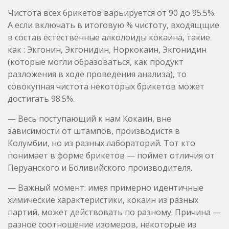
разложения в ходе проведения анализа), то
совокупная чистота некоторых брикетов может
достигать 98.5%.
— Весь поступающий к нам Кокаин, вне
зависимости от штампов, производистя в
Колумбии, но из разных лабораторий. Тот кто
понимает в форме брикетов — поймет отличия от
Перуанского и Боливийского производителя.
— Важный момент: имея примерно идентичные
химические характеристики, кокаин из разных
партий, может действовать по разному. Причина —
разное соотношение изомеров, некоторые из
которых отвечают за стимовый эффект, некоторые
за эйфорийный, а какие то вообще не активны.
Именно поэтому мы создали много позиций с
разными штампами.
— Доля кокаина без левамезола на рынке очень