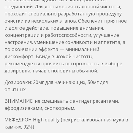
настроения, уменьшение сонливости и аппетита, а
по окончании эффекта — минимальный
дискомфорт. Ввиду высокой чистоты,
рекомендуется проявить осторожность в выборе
дозировки, начав с половины обычной.
Дозировки: 20мг для начинающих, 50мг для
опытных.
ВНИМАНИЕ: не смешивать с антидепресантами,
афродизиаками, снотворным.
МЕФЕДРОН High quality (рекристализованная мука в
камнях, 92%)
Лабораторный анализ (масс спектрометрия, ПМР):
Настояший лабораторный мефедрон, идеально
белого цвета, высокой степени очистки (92% по
результатам масс спектрометрии), спрессованный
под вакумом в крупные камни. За 2.5 года работы