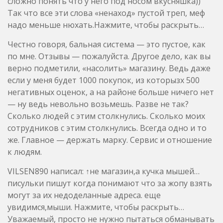
верно подметили, «насолить» магазину. Ведь даже
если у меня будет 1000 покупок, из которызх 500
негативных оценок, а на районе больше ничего нет
— ну ведь невольно возьмешь. Разве не так?
Сколько людей с этим столкнулись. Сколько моих
сотрудников с этим столкнулись. Всегда одно и то
же. Главное — держать марку. Сервис и отношение
к людям.
VILSEN890 написал: ↑не магазин,а кучка мышей…
писульки пишут когда понимают что за жопу взять
могут за их недоделанные адреса. еще
увидимся,мыши. Нажмите, чтобы раскрыть…
Уважаемый, просто не нужно пытаться обманывать
и писать тонны текста в вашем альфа-триповом
стиле.
Вот Вам даммы и господа , лайтовая рекомендация
: НЕ выбрасывайте свои тряпичные или иные
фильтры после сборки ! ! ! А просто заварите с ними