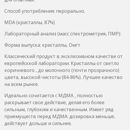
Форма выпуска: кристаллы, Омгт
Классический продукт в эксклюзивном качестве от
европейсккой лаборатории. Кристаллы от светло
коричневого , до молочного (почти прозрачного)
цвета, высокой чистоты (84-86%). Лучшее качество
на всем рынке.
Идеально сочитается с МДМА , полностью
раскрывает свое действие, делая его более
сильным, глубоким и качественным. Имеет ряд
приемуществ перед МДМА: дозировка меньше,
действует дольше и сильнее.
Вызывает чувство эйфории, близости, Для тех на
кого MDMA не воздействует должным образом по
причине толлерантности или индивидуальных
особенностей — MDA может стать идеальным
выбором. Если сравнивать эти два вещества, у MDA