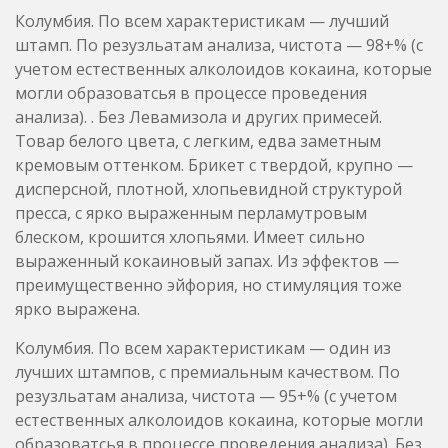
Товар белого цвета, с легким, едва заметным
кремовым оттенком. Брикет с твердой, крупно —
дисперсной, плотной, хлопьевидной структурой
пресса, с ярко выраженным перламутровым
блеском, крошится хлопьями. Имеет сильно
выраженный кокаиновый запах. Из эффектов —
преимущественно эйфория, но стимуляция тоже
ярко выражена.
Колумбия. По всем характеристикам — один из
лучших штампов, с премиальным качеством. По
резузльатам анализа, чистота — 95+% (с учетом
естественных алколоидов кокаина, которые могли
образоватсья в процессе проведения анализа). Без
Левамизола и других примесей. Товар белого
цвета, с легким, едва заметным, кремовым
оттенком. Брикет с твердой, крупно дисперсной,
хлопьевидной структурой пресса, с ярко
выраженным перламутровым блеском, крошится