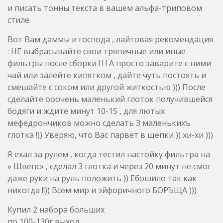
чай или залейте кипятком , дайте чуть постоять и
смешайте с соком или другой житкостью ))) После
сделайте ооочень маленький глоток получившейся
бодяги и ждите минут 10-15 , для лютых
мефедрончиков можно сделать 3 маленькихъ
глотка !)) Уверяю, что Вас парвет в щепки )) хи-хи )))
Я ехал за рулем , когда тестил настойку фильтра на
» Швепс» , сделал 3 глотка и через 20 минут не смог
даже руки на руль положить )) Ебошило так как
никогда !!)) Всем мир и эйфоричного БОРЪЩА )))
Купил 2 набора больших
по 100-130г выход
в бутылку ДЭБК вылил бутылку амиака 10% и под
горячей водой встряхивал 10минут канистру )
потом налил 1литр 300 воды воды из магазина
питьевая и ждал когда слой выделиться маслейный
через шприц перелил слой в бутылку и потом взял