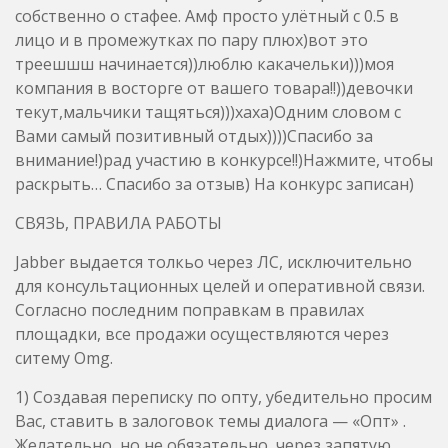
Вами самый позитивный отдых))))Спасибо за
внимание!)рад участию в конкурсе!!)Нажмите, чтобы
раскрыть… Спасибо за отзыв) На конкурс записан)
СВЯЗЬ, ПРАВИЛА РАБОТЫ
Jabber выдается толкьо через ЛС, исключительно
для консультационных целей и оперативной связи.
Согласно последним поправкам в правилах
площадки, все продажи осуществляются через
ситему Omg.
1) Создавая переписку по опту, убедительно просим
Вас, ставить в залоговок темы диалога — «Опт» .
Желательно, но не обязательно, через запятую
указать ваш город и наименование вещества, к
примеру «Опт, Новосибирск, МДМА». В ЛС
поступают ежедневно сотни сообщений. Такие
заголовки тем, позволяют нам быстро
фильтровать сообщения, оперативно отвечать и