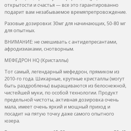
ВНИМАНИЕ: не смешивать с антидепресантами,
афродизиаками, снотворным.
МЕФЕДРОН HQ (Кристаллы)
Тот самый, легендарный мефедрон, прямиком из
2010-го года. Шикарные, крупные кристаллы (могут
быть раздроблены) выращиваются из белоснежной,
чистейшей муки, по особой технологии. Продукт
предельной чистоты, активная дозировка очень
мала, имеет очень яркий и мощный приход и
посадит на пятую точку даже самого опытного
юзера.
Разовые дозировки: 15-20мг для начинающих, 30-40
мг для опытных.
ВНИМАНИЕ: не смешивать с антидепресантами,
афродизиаками, снотворным.
XTC High quality