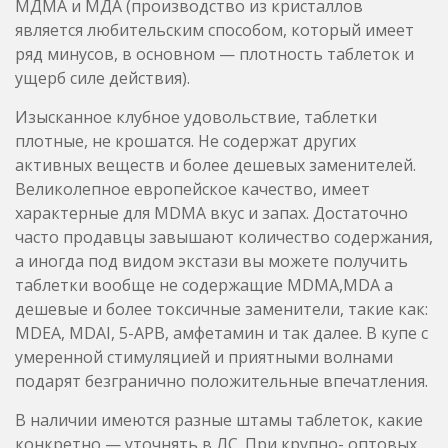
плотные, не крошатся. Не содержат других
активных веществ и более дешевых заменителей.
Великолепное европейское качество, имеет
характерные для MDMA вкус и запах. Достаточно
часто продавцы завышают количество содержания,
а иногда под видом экстази вы можете получить
таблетки вообще не содержащие MDMA,MDA а
дешевые и более токсичные заменители, такие как:
MDEA, MDAI, 5-APB, амфетамин и так далее. В купе с
умеренной стимуляцией и приятными волнами
подарят безгранично положительные впечатления.
В наличии имеются разные штамы таблеток, какие
конкретно — уточнять в ЛС. При крупно- оптовых
заказах (от 5к шт), возможно производство
таблеток с индивидуальным дизайном, с разным
составом.
MDMA High quality (92-94%)