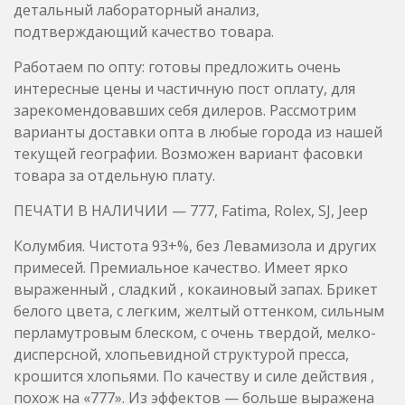
варианты доставки опта в любые города из нашей
текущей географии. Возможен вариант фасовки
товара за отдельную плату.
ПЕЧАТИ В НАЛИЧИИ — 777, Fatima, Rolex, SJ, Jeep
Колумбия. Чистота 93+%, без Левамизола и других
примесей. Премиальное качество. Имеет ярко
выраженный , сладкий , кокаиновый запах. Брикет
белого цвета, с легким, желтый оттенком, сильным
перламутровым блеском, с очень твердой, мелко-
дисперсной, хлопьевидной структурой пресса,
крошится хлопьями. По качеству и силе действия ,
похож на «777». Из эффектов — больше выражена
эйфория.
Колумбия. Чистота 90+%, без Левамизола и других
примесей. Имеет типичный, химический запах
вещества, после свежего синтеза, с сладким
оттенком кокаинового запаха. Брикет идеально