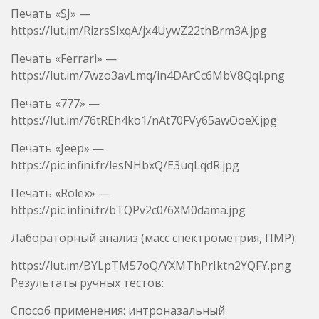
Печать «777» —
https://lut.im/76tREh4ko1/nAt70FVy65awOoeX.jpg
Печать «Jeep» —
https://pic.infini.fr/lesNHbxQ/E3uqLqdR.jpg
Печать «Rolex» —
https://pic.infini.fr/bTQPv2c0/6XM0dama.jpg
Лабораторный анализ (масс спектрометрия, ПМР):
https://lut.im/BYLpTM57oQ/YXMThPrIktn2YQFY.png
Результаты ручных тестов:
Способ применения: интроназальный
Дозировки: 20мг для начинающих, от 50 мг — для
опытных.
ВНИМАНИЕ: не смешивать с афродизиаками и
другими препаратами, повышающими кровяное
давление. Так же, со снотворным,
антидепресантами, транквилизаторами и другими