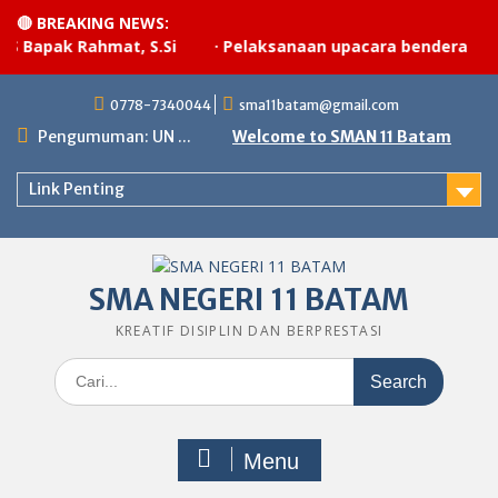
🔴 BREAKING NEWS:
Rahmat, S.Si
·
Pelaksanaan upacara bendera
·
MPLS 
Skip
0778-7340044
sma11batam@gmail.com
to
content
Pengumuman: UN ...
Welcome to SMAN 11 Batam
Link Penting
SMA NEGERI 11 BATAM
KREATIF DISIPLIN DAN BERPRESTASI
Search
for:
Menu