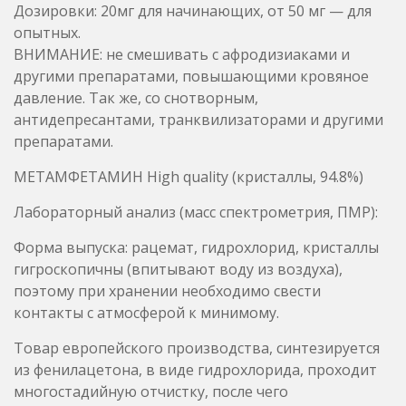
препаратами.
МЕТАМФЕТАМИН High quality (кристаллы, 94.8%)
Лабораторный анализ (масс спектрометрия, ПМР):
Форма выпуска: рацемат, гидрохлорид, кристаллы
гигроскопичны (впитывают воду из воздуха),
поэтому при хранении необходимо свести
контакты с атмосферой к минимому.
Товар европейского производства, синтезируется
из фенилацетона, в виде гидрохлорида, проходит
многостадийную отчистку, после чего
выращиваются чистые, белые (почти прозрачные)
кристаллы.
Эффекты: Сильная эйфория, стимуляция. Имеет
малую активную дозировку, достаточно яркий, но
не особо продолительный эффект. Идеальный