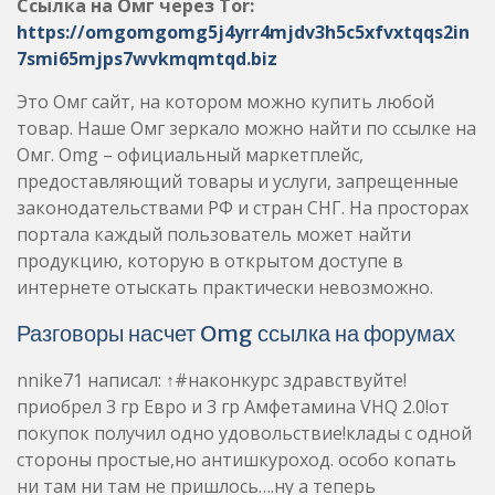
Омг. Omg – официальный маркетплейс,
предоставляющий товары и услуги, запрещенные
законодательствами РФ и стран СНГ. На просторах
портала каждый пользователь может найти
продукцию, которую в открытом доступе в
интернете отыскать практически невозможно.
Разговоры насчет Omg ссылка на форумах
nnike71 написал: ↑#наконкурс здравствуйте!
приобрел 3 гр Евро и 3 гр Амфетамина VHQ 2.0!от
покупок получил одно удовольствие!клады с одной
стороны простые,но антишкуроход. особо копать
ни там ни там не пришлось….ну а теперь
собственно о стафее. Амф просто улётный с 0.5 в
лицо и в промежутках по пару плюх)вот это
треешшш начинается))люблю какачельки)))моя
компания в восторге от вашего товара!!))девочки
текут,мальчики тащяться)))хаха)Одним словом с