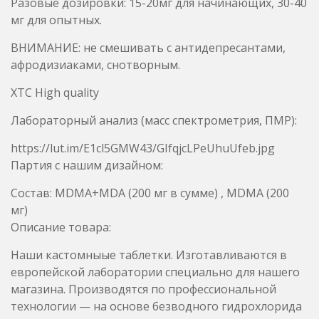
Лабораторный анализ (масс спектрометрия, ПМР):
https://lut.im/E1cl5GMW43/GIfqjcLPeUhuUfeb.jpg
Партия с нашим дизайном:
Состав: MDMA+MDA (200 мг в сумме) , MDMA (200
мг)
Описание товара:
Наши кастомныые таблетки. Изготавливаются в
европейской лаборатории специально для нашего
магазина. Производятся по профессиональной
технологии — на основе безводного гидрохлорида
МДМА и МДА (производство из кристаллов
является любительским способом, который имеет
ряд минусов, в основном — плотность таблеток и
ущерб силе действия).
Изысканное клубное удовольствие, таблетки