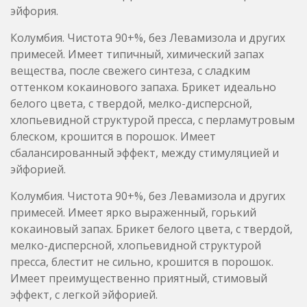
белого цвета, с твердой, мелко-дисперсной,
хлопьевидной структурой пресса, с перламутровым
блеском, крошится в порошок. Имеет
сбалансированный эффект, между стимуляцией и
эйфорией.
Колумбия. Чистота 90+%, без Левамизола и других
примесей. Имеет ярко выраженный, горький
кокаиновый запах. Брикет белого цвета, с твердой,
мелко-дисперсной, хлопьевидной структурой
пресса, блестит не сильно, крошится в порошок.
Имеет преимущественно приятный, стимовый
эффект, с легкой эйфорией.
Колумбия. По всем характеристикам — лучший
штамп. По резузльатам анализа, чистота — 98+% (с
учетом естественных алколоидов кокаина, которые
могли образоватсья в процессе проведения
анализа). . Без Левамизола и других примесей.