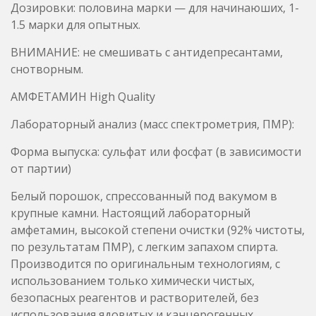
АМФЕТАМИН High Quality
Лабораторный анализ (масс спектрометрия, ПМР):
Форма выпуска: сульфат или фосфат (в зависимости
от партии)
Белый порошок, спрессованный под вакумом в
крупные камни. Настоящий лабораторный
амфетамин, высокой степени очистки (92% чистоты,
по результатам ПМР), с легким запахом спирта.
Производится по оригинальным технологиям, с
использованием только химически чистых,
безопасных реагентов и растворителей, без
использования ядовитых и канцерогенных
соединений. Для достижения эталонной чистоты,
проходит специально разработанную процедуру
очистки из нескольких этапов. Обеспечит приятное
и долгое действие, повышение внимания,
концентрации и работоспособности, улучшение