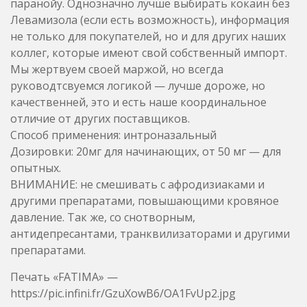
качественней, это и есть наше координальное
отличие от других поставщиков.
Способ применения: интроназальный
Дозировки: 20мг для начинающих, от 50 мг — для
опытных.
ВНИМАНИЕ: не смешивать с афродизиаками и
другими препаратами, повышающими кровяное
давление. Так же, со снотворным,
антидепресантами, транквилизаторами и другими
препаратами.
Печать «FATIMA» —
https://pic.infini.fr/GzuXowB6/OA1FvUp2.jpg
Печать «SJ» —
https://lut.im/RizrsSlxqA/jx4UywZ22thBrm3A.jpg
Печать «Ferrari» —
https://lut.im/7wzo3avLmq/in4DArCc6MbV8Qql.png