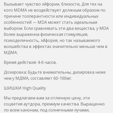
более выраженна физическая стимуляция,
психоделичность, эйфория, но так называемого
волшебства в эффектах значительно меньше чем в
МДМА.
Время действия: 4-6 часов.
Дозировка: Будьте внимательны, дизировка ниже
чем у МДМА, составляет 60-100мг.
ШИШКИ High Quality
Мы предлагаем вам за отличную цену, эти
соцветия аутдора, премиум качества. Выращенно
по всем канонам, под солнечными лучами,
профессионалами. Большое содержание ТГК,
достигающие примерно 20%. Оптимальный баланс
эффектов сативы и индики.
hollyhollypolly написал: ↑И ведь очень часто нас
подводит наши нервишки, начинаем переживать и