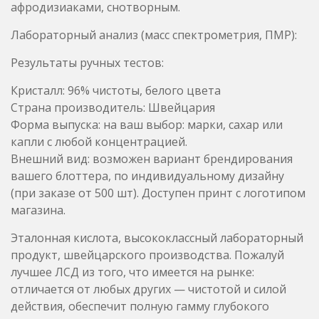
Страна производитель: Швейцария
Форма выпуска: на ваш выбор: марки, сахар или
капли с любой концентрацией.
Внешний вид: возможен вариант брендирования
вашего блоттера, по индивидуальному дизайну
(при заказе от 500 шт). Доступен принт с логотипом
магазина.
Эталонная кислота, высококлассный лабораторный
продукт, швейцарского производства. Пожалуй
лучшее ЛСД из того, что имеется на рынке:
отличается от любых других — чистотой и силой
действия, обеспечит полную гамму глубокого
психоделического погружения, по всем канонам ,
без ощущения тошноты, с практически полным
отсутствием побочных эффектов.
Качество марок обеспечивает точное нанесение
препарата на блоттер специальным