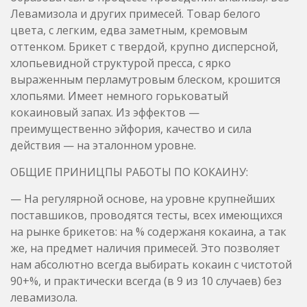
хлопьями. Имеет немного горьковатый
кокаиновый запах. Из эффектов —
преимущественно эйфория, качество и сила
действия — на эталонном уровне.
ОБЩИЕ ПРИНИЦПЫ РАБОТЫ ПО КОКАИНУ:
— На регулярной основе, на уровне крупнейших
поставшиков, проводятся тесты, всех имеющихся
на рынке брикетов: на % содержаня кокаина, а так
же, на предмет наличия примесей. Это позволяет
нам абсолютно всегда выбирать кокаин с чистотой
90+%, и практически всегда (в 9 из 10 случаев) без
левамизола.
Чистота всех брикетов варьируется от 90 до 95.5%.
А если включать в итоговую % чистоту, входящщие
в состав естественные алколоиды кокаина, такие
как : Экгонин, Экгонидин, Норкокаин, Экгонидин
(которые могли образоваться, как продукт