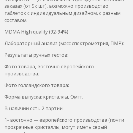
Лабораторный анализ (масс спектрометрия, ПМР):
Результаты ручных тестов:
Фото товара, восточно европейского
производства:
Фото голландского товара:
Форма выпуска: кристаллы, Омгт.
В наличии есть 2 партии:
1- восточно — европейского производства (почти
прозрачные кристаллы, могут иметь серый
оттенок).
2- голландского ( почти прозрачные, кристаллы
имеют кремовый оттенок).
В основном отличаются толкьо цветом кристаллов,
по причине разницы в технологии выращивания.