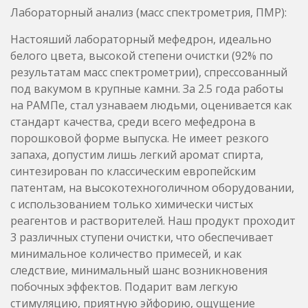
на РАМПе, стал узнаваем людьми, оценивается как
стандарт качества, среди всего мефедрона в
порошковой форме выпуска. Не имеет резкого
запаха, допустим лишь легкий аромат спирта,
синтезирован по классическим европейским
патентам, на высокотехноголичном оборудовании,
с использованием только химически чистых
реагентов и растворителей. Наш продукт проходит
3 различных ступени очистки, что обеспечивает
минимальное количество примесей, и как
следствие, минимальный шанс возникновения
побочных эффектов. Подарит вам легкую
стимуляцию, приятную эйфорию, ощущение
открытости и счастья — все это гарантированно
подарит вам незабываемое времяпрепровождение.
Разовые дозировки: 30мг для начинающих, 50-80 мг
для опытных.