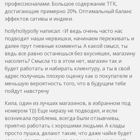
далее прут гневные комменты. А какой смысл, ты
ведь все равно останешься без вкусняшек, магазину
насолить? Смысла то в этом нет, магазин так и
будет работать и набирать клиентуру, а ты в свой
адрес получишь плохую оценку как о покупателе и
меньшую вероятность того, что в будущем тебе
пойдут навстречу
Кила, один из лучших магазинов, в избранном под
номером 1))) Еще ниразу не подводил, и если
возникала проблема, всегда были отзывчивы,
приятно работать с хорошими людьми. А клады
просто пушка, делают такие, что даже чайке будет
сложно понять что у него под носом вкусняшка))
Так что все эти слова «ненаход» пустой треп, меф
надо меньше нюхать.Нажмите, чтобы раскрыть…
Честно говоря, бальная система — это пустое, как
по мне. Отзывы — пожалуйста. Другое дело, как вы