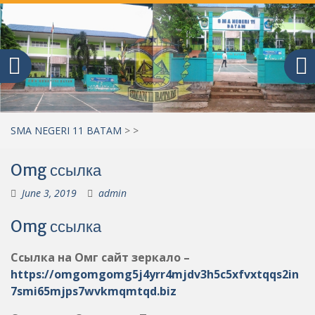
SMA NEGERI 11 BATAM
>
>
Omg ссылка
June 3, 2019
admin
Omg ссылка
Ссылка на Омг сайт зеркало –
https://omgomgomg5j4yrr4mjdv3h5c5xfvxtqqs2in
7smi65mjps7wvkmqmtqd.biz
Ссылка на Омг через Tor:
https://omgomgomg5j4yrr4mjdv3h5c5xfvxtqqs2in
7smi65mjps7wvkmqmtqd.biz
Это Омг сайт, на котором можно купить любой
товар. Наше Омг зеркало можно найти по ссылке на