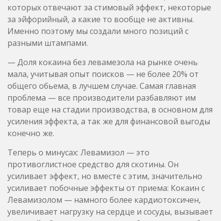
мала, учитывая опыт поисков — не более 20% от
общего обьема, в лучшем случае. Самая главная
проблема — все производители разбавляют им
товар еще на стадии производства, в основном для
усиления эффекта, а так же для финансовой выгоды
конечно же.
Теперь о минусах: Левамизол — это
противоглистное средство для скотины. Он
усиливает эффект, но вместе с этим, значительно
усиливает побочные эффекты от приема: Кокаин с
Левамизолом — намного более кардиотоксичен,
увеличивает нагрузку на сердце и сосуды, вызывает
паранойу. Однозначно лучше выбирать кокаин без
Левамизола (если есть возможность), информация
не только для покупателей, но и для других наших
коллег, которые имеют свой собственный импорт.
Мы жертвуем своей маржой, но всегда
руководтсвуемся логикой — лучше дороже, но