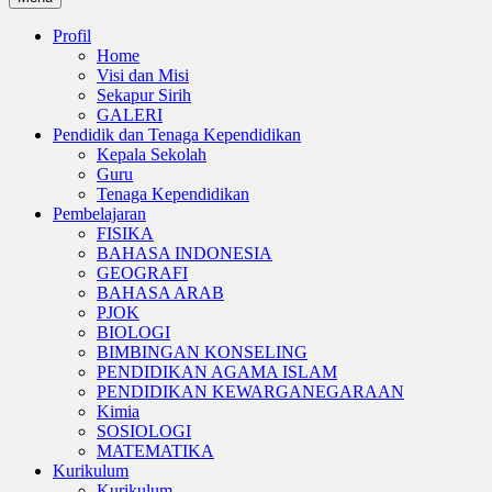
Profil
Home
Visi dan Misi
Sekapur Sirih
GALERI
Pendidik dan Tenaga Kependidikan
Kepala Sekolah
Guru
Tenaga Kependidikan
Pembelajaran
FISIKA
BAHASA INDONESIA
GEOGRAFI
BAHASA ARAB
PJOK
BIOLOGI
BIMBINGAN KONSELING
PENDIDIKAN AGAMA ISLAM
PENDIDIKAN KEWARGANEGARAAN
Kimia
SOSIOLOGI
MATEMATIKA
Kurikulum
Kurikulum