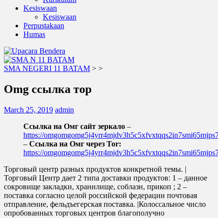
Kesiswaan
Kesiswaan
Perpustakaan
Humas
SMA NEGERI 11 BATAM
>
>
Omg ссылка тор
March 25, 2019
admin
Ссылка на Омг сайт зеркало
–
https://omgomgomg5j4yrr4mjdv3h5c5xfvxtqqs2in7smi65mjp
–
Ссылка на Омг через Tor:
https://omgomgomg5j4yrr4mjdv3h5c5xfvxtqqs2in7smi65mjp
Торговый центр разных продуктов конкретной темы. |
Торговый Центр дает 2 типа доставки продуктов: 1 – данное
сокровище закладки, хранилище, соблазн, прикоп ; 2 –
поставка согласно целой российской федерации почтовая
отправление, фельдъегерская поставка. |Колоссальное число
опробованных торговых центров благополучно