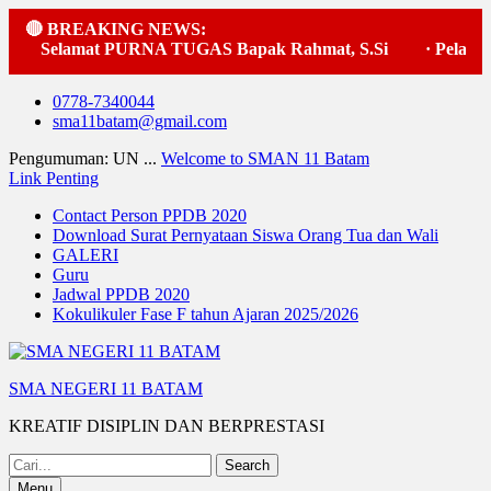
🔴 BREAKING NEWS:
Selamat PURNA TUGAS Bapak Rahmat, S.Si
·
Pelaksan
Skip
0778-7340044
to
sma11batam@gmail.com
content
Pengumuman: UN ...
Welcome to SMAN 11 Batam
Link Penting
Contact Person PPDB 2020
Download Surat Pernyataan Siswa Orang Tua dan Wali
GALERI
Guru
Jadwal PPDB 2020
Kokulikuler Fase F tahun Ajaran 2025/2026
SMA NEGERI 11 BATAM
KREATIF DISIPLIN DAN BERPRESTASI
Search
for:
Menu