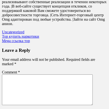
реализовывают собственные реализации в течении некоторых
года. |В веб-сайте существует концепция откликов, со
поддержкой каковой Вам сможете удостовериться во
добросовестности торговца. |Сеть Интернет-торговый центр
Omg адаптирован под любые устройства. |Зайти на сайт Omg
анион.
Uncategorized
Post
Тор купить наркотики
Mega ссылка тор
navigation
Leave a Reply
Your email address will not be published.
Required fields are
marked
*
Comment
*