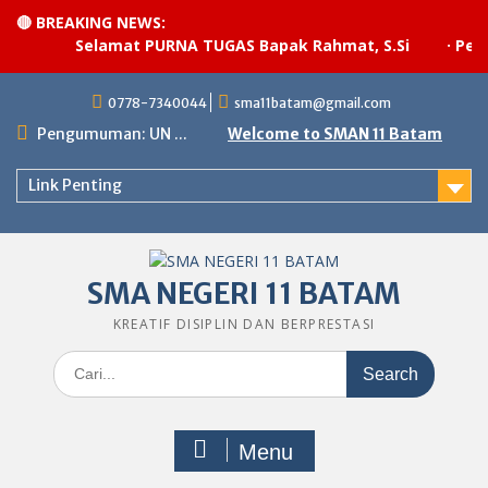
🔴 BREAKING NEWS:
Selamat PURNA TUGAS Bapak Rahmat, S.Si
·
Pelak
Skip
0778-7340044
sma11batam@gmail.com
to
content
Pengumuman: UN ...
Welcome to SMAN 11 Batam
Link Penting
SMA NEGERI 11 BATAM
KREATIF DISIPLIN DAN BERPRESTASI
Search
for:
Menu