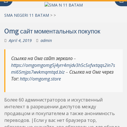
SMA NEGERI 11 BATAM
>
>
Omg сайт моментальных покупок
April 4, 2019
admin
Ссылка на Омг сайт зеркало
–
https://omgomgomg5j4yrr4mjdv3h5c5xfvxtqqs2in7s
mi65mjps7wvkmqmtqd.biz
–
Ссылка на Омг через
Tor:
http://omgomg.store
Более 60 администраторов и искуственный
интелект в разрешении диспутов между
продавцом и покупателем а также анонимность
переводов. |Если у вас нет браузера тор,
обязательно скачайте, это обязательно для обхода