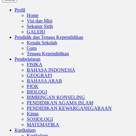
Profil
Home
Visi dan Misi
Sekapur Sirih
GALERI
Pendidik dan Tenaga Kependidikan
Kepala Sekolah
Guru
Tenaga Kependidikan
Pembelajaran
FISIKA
BAHASA INDONESIA
GEOGRAFI
BAHASA ARAB
PJOK
BIOLOGI
BIMBINGAN KONSELING
PENDIDIKAN AGAMA ISLAM
PENDIDIKAN KEWARGANEGARAAN
Kimia
SOSIOLOGI
MATEMATIKA
Kurikulum
Kurikulum