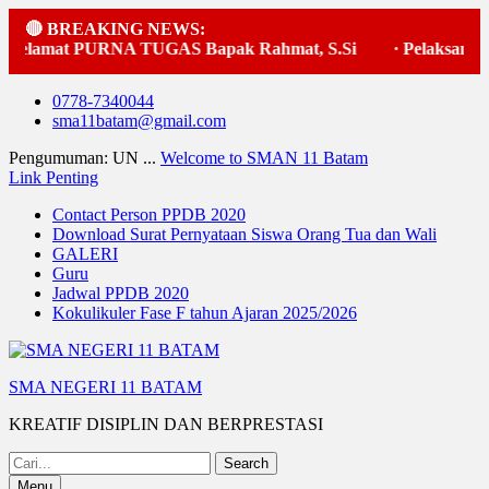
🔴 BREAKING NEWS:
Selamat PURNA TUGAS Bapak Rahmat, S.Si
·
Pelaksanaan 
Skip
0778-7340044
to
sma11batam@gmail.com
content
Pengumuman: UN ...
Welcome to SMAN 11 Batam
Link Penting
Contact Person PPDB 2020
Download Surat Pernyataan Siswa Orang Tua dan Wali
GALERI
Guru
Jadwal PPDB 2020
Kokulikuler Fase F tahun Ajaran 2025/2026
SMA NEGERI 11 BATAM
KREATIF DISIPLIN DAN BERPRESTASI
Search
for:
Menu