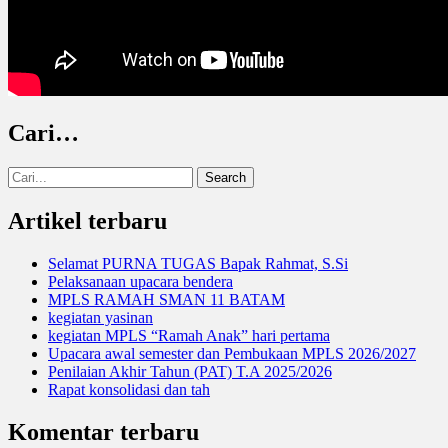
Cari…
Search
for:
Artikel terbaru
Selamat PURNA TUGAS Bapak Rahmat, S.Si
Pelaksanaan upacara bendera
MPLS RAMAH SMAN 11 BATAM
kegiatan yasinan
kegiatan MPLS “Ramah Anak” hari pertama
Upacara awal semester dan Pembukaan MPLS 2026/2027
Penilaian Akhir Tahun (PAT) T.A 2025/2026
Rapat konsolidasi dan tah
Komentar terbaru