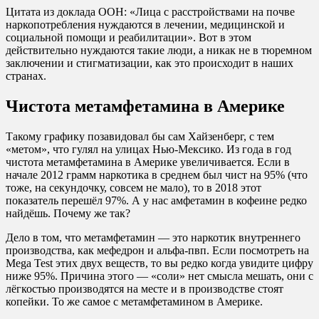
Цитата из доклада ООН: «Лица с расстройствами на почве
наркопотребления нуждаются в лечении, медицинской и
социальной помощи и реабилитации». Вот в этом
действительно нуждаются такие люди, а никак не в тюремном
заключении и стигматизации, как это происходит в наших
странах.
Чистота метамфетамина в Америке
Такому графику позавидовал бы сам Хайзенберг, с тем
«метом», что гулял на улицах Нью-Мексико. Из года в год
чистота метамфетамина в Америке увеличивается. Если в
начале 2012 грамм наркотика в среднем был чист на 95% (что
тоже, на секундочку, совсем не мало), то в 2018 этот
показатель перешёл 97%. А у нас амфетамин в кофеине редко
найдёшь. Почему же так?
Дело в том, что метамфетамин — это наркотик внутреннего
производства, как мефедрон и альфа-пвп. Если посмотреть на
Mega Test этих двух веществ, то вы редко когда увидите цифру
ниже 95%. Причина этого — «соли» нет смысла мешать, они с
лёгкостью производятся на месте и в производстве стоят
копейки. То же самое с метамфетамином в Америке.