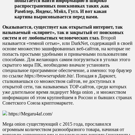
попытается найти информацию в широко
распространенных поисковиках таких ,как
Рамблер, Яндекс, Мэйл, Гугл. И вот какая
картина вырисовывается перед нами.
Оказывается, существует как открытый интернет, так
называемый «клирнет», так и закрытый от поисковых
систем и от любопытных человеческих глаз.
Второй
называется «темной сетью», или DarkNet, содержащий в своей
основе множество зашифрованных веб-сайтов, на которые не
попасть простыми удобными и привычными пользователям
способами. Для желающих самим погрузиться в уголки этого
скрытого мира ПК, необходимо вначале установить
специальное программное обеспечение, а именно: тор браузер
по ссылке
https://browserupdate.biz
/. Попадая в Даркнет,
сталкиваешься со множеством сайтов, не доступных в
открытой сети, так называемых ТОР-сайтов, среди которых
уже длительное время лидирует Mega onion , и множеством
информации об этом крупнейшем в России и бывших странах
Советского Союза криптомаркете.
https://Megaru4af.com/
Mega onion существующий с 2015 года, прославился
огромным количеством разнообразного товара, начиная от
торговли запрещенными и поддельными вещами (документы,