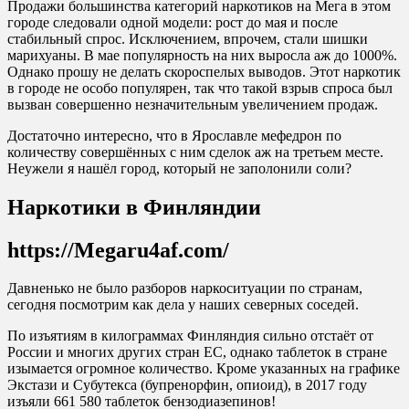
Продажи большинства категорий наркотиков на Мега в этом
городе следовали одной модели: рост до мая и после
стабильный спрос. Исключением, впрочем, стали шишки
марихуаны. В мае популярность на них выросла аж до 1000%.
Однако прошу не делать скороспелых выводов. Этот наркотик
в городе не особо популярен, так что такой взрыв спроса был
вызван совершенно незначительным увеличением продаж.
Достаточно интересно, что в Ярославле мефедрон по
количеству совершённых с ним сделок аж на третьем месте.
Неужели я нашёл город, который не заполонили соли?
Наркотики в Финляндии
https://Megaru4af.com/
Давненько не было разборов наркоситуации по странам,
сегодня посмотрим как дела у наших северных соседей.
По изъятиям в килограммах Финляндия сильно отстаёт от
России и многих других стран ЕС, однако таблеток в стране
изымается огромное количество. Кроме указанных на графике
Экстази и Субутекса (бупренорфин, опиоид), в 2017 году
изъяли 661 580 таблеток бензодиазепинов!