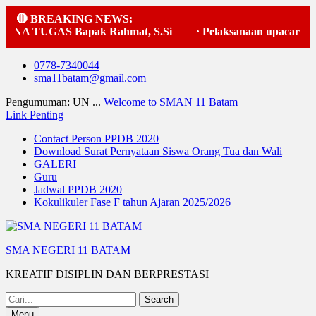
🔴 BREAKING NEWS:
TUGAS Bapak Rahmat, S.Si
·
Pelaksanaan upacara bender
Skip
0778-7340044
to
sma11batam@gmail.com
content
Pengumuman: UN ...
Welcome to SMAN 11 Batam
Link Penting
Contact Person PPDB 2020
Download Surat Pernyataan Siswa Orang Tua dan Wali
GALERI
Guru
Jadwal PPDB 2020
Kokulikuler Fase F tahun Ajaran 2025/2026
SMA NEGERI 11 BATAM
KREATIF DISIPLIN DAN BERPRESTASI
Search
for:
Menu