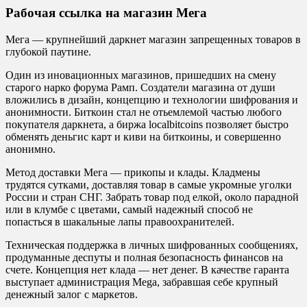
Рабочая ссылка на магазин Мега
Мега — крупнейший даркнет магазин запрещенных товаров в
глубокой паутине.
Один из иновационных магазинов, пришедших на смену
старого нарко форума Рамп. Создатели магазина от души
вложились в дизайн, концепцию и технологии шифрования и
анонимности. Биткоин стал не отьемлемой частью любого
покупателя даркнета, а биржа localbitcoins позволяет быстро
обменять деньгис карт и киви на биткоины, и совершенно
анонимно.
Метод доставки Мега — прикопы и клады. Кладмены
трудятся сутками, доставляя товар в самые укромные уголки
России и стран СНГ. Забрать товар под елкой, около парадной
или в клумбе с цветами, самый надежный способ не
попасться в шакальные лапы правоохранителей.
Техническая поддержка в личных шифрованных сообщениях,
продуманные деспуты и полная безопасность финансов на
счете. Концепция нет клада — нет денег. В качестве гаранта
выступает администрация Mega, забравшая себе крупный
денежный залог с маркетов.