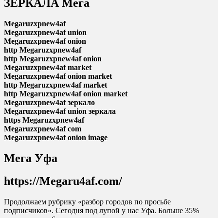
ЗЕРКАЛА Мега
Megaruzxpnew4af
Megaruzxpnew4af union
Megaruzxpnew4af onion
http Megaruzxpnew4af
http Megaruzxpnew4af onion
Megaruzxpnew4af market
Megaruzxpnew4af onion market
http Megaruzxpnew4af market
http Megaruzxpnew4af onion market
Megaruzxpnew4af зеркало
Megaruzxpnew4af union зеркала
https Megaruzxpnew4af
Megaruzxpnew4af com
Megaruzxpnew4af onion image
Мега Уфа
https://Megaru4af.com/
Продолжаем рубрику «разбор городов по просьбе
подписчиков». Сегодня под лупой у нас Уфа. Больше 35%