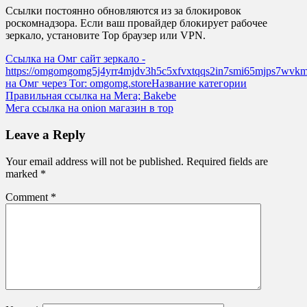
Ссылки постоянно обновляются из за блокировок
роскомнадзора. Если ваш провайдер блокирует рабочее
зеркало, установите Тор браузер или VPN.
Ссылка на Омг сайт зеркало -
https://omgomgomg5j4yrr4mjdv3h5c5xfvxtqqs2in7smi65mjps7wvk
на Омг через Tor: omgomg.storeНазвание категории
Post
Правильная ссылка на Мега; Bakebe
Мега ссылка на onion магазин в тор
navigation
Leave a Reply
Your email address will not be published.
Required fields are
marked
*
Comment
*