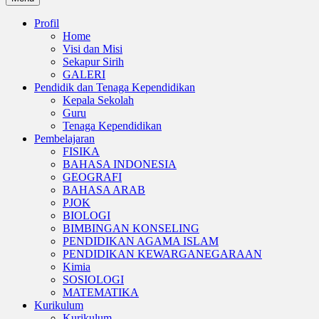
Profil
Home
Visi dan Misi
Sekapur Sirih
GALERI
Pendidik dan Tenaga Kependidikan
Kepala Sekolah
Guru
Tenaga Kependidikan
Pembelajaran
FISIKA
BAHASA INDONESIA
GEOGRAFI
BAHASA ARAB
PJOK
BIOLOGI
BIMBINGAN KONSELING
PENDIDIKAN AGAMA ISLAM
PENDIDIKAN KEWARGANEGARAAN
Kimia
SOSIOLOGI
MATEMATIKA
Kurikulum
Kurikulum