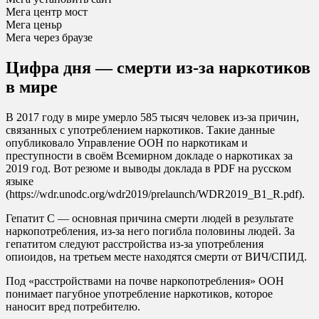
Мега центр мост
Мега ценьр
Мега через браузе
Цифра дня — смерти из-за наркотиков
в мире
В 2017 году в мире умерло 585 тысяч человек из-за причин,
связанных с употреблением наркотиков. Такие данные
опубликовало Управление ООН по наркотикам и
преступности в своём Всемирном докладе о наркотиках за
2019 год. Вот резюме и выводы доклада в PDF на русском
языке
(https://wdr.unodc.org/wdr2019/prelaunch/WDR2019_B1_R.pdf).
Гепатит C — основная причина смерти людей в результате
наркопотребления, из-за него погибла половины людей. За
гепатитом следуют расстройства из-за употребления
опиоидов, на третьем месте находятся смерти от ВИЧ/СПИД.
Под «расстройствами на почве наркопотребления» ООН
понимает пагубное употребление наркотиков, которое
наносит вред потребителю.