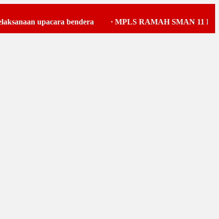
sanaan upacara bendera
·
MPLS RAMAH SMAN 11 BATA