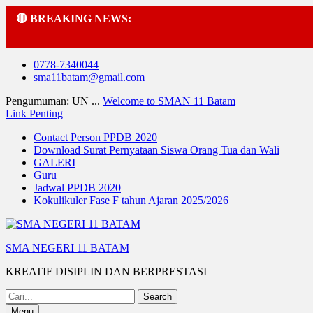
🔴 BREAKING NEWS:
Skip
0778-7340044
to
sma11batam@gmail.com
content
Pengumuman: UN ...
Welcome to SMAN 11 Batam
Link Penting
Contact Person PPDB 2020
Download Surat Pernyataan Siswa Orang Tua dan Wali
GALERI
Guru
Jadwal PPDB 2020
Kokulikuler Fase F tahun Ajaran 2025/2026
SMA NEGERI 11 BATAM
KREATIF DISIPLIN DAN BERPRESTASI
Search
for:
Menu