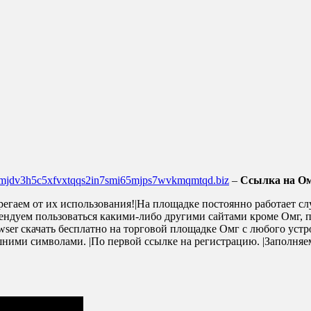
4mjdv3h5c5xfvxtqqs2in7smi65mjps7wvkmqmtqd.biz
–
Ссылка на Ом
регаем от их использования!|На площадке постоянно работает 
комендуем пользоваться какими-либо другими сайтами кроме Омг,
owser скачать бесплатно на торговой площадке Омг с любого устро
ими символами. |По первой ссылке на регистрацию. |Заполняем