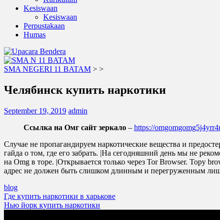
Kesiswaan
Kesiswaan
Perpustakaan
Humas
SMA NEGERI 11 BATAM
>
>
Челябинск купить наркотики
September 19, 2019
admin
Ссылка на Омг сайт зеркало
–
https://omgomgomg5j4yrr
Случае не пропагандируем наркотические вещества и предосте
гайда о том, где его забрать. |На сегодняшний день мы не ре
на Omg в торе. |Открывается только через Tor Browser. Тору br
адрес не должен быть слишком длинным и перегруженным лишн
blog
Post
Где купить наркотики в харькове
Нью йорк купить наркотики
navigation