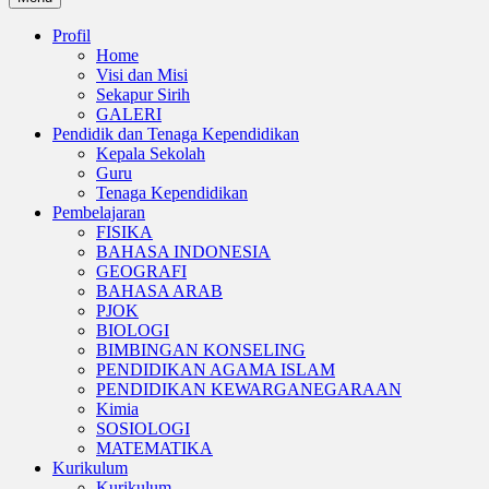
Profil
Home
Visi dan Misi
Sekapur Sirih
GALERI
Pendidik dan Tenaga Kependidikan
Kepala Sekolah
Guru
Tenaga Kependidikan
Pembelajaran
FISIKA
BAHASA INDONESIA
GEOGRAFI
BAHASA ARAB
PJOK
BIOLOGI
BIMBINGAN KONSELING
PENDIDIKAN AGAMA ISLAM
PENDIDIKAN KEWARGANEGARAAN
Kimia
SOSIOLOGI
MATEMATIKA
Kurikulum
Kurikulum