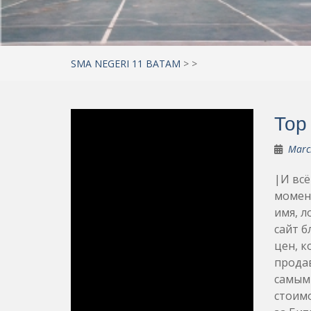
SMA NEGERI 11 BATAM
>
>
Тор
Marc
|И всё
момент
имя, л
сайт б
цен, к
продав
самым
стоимо