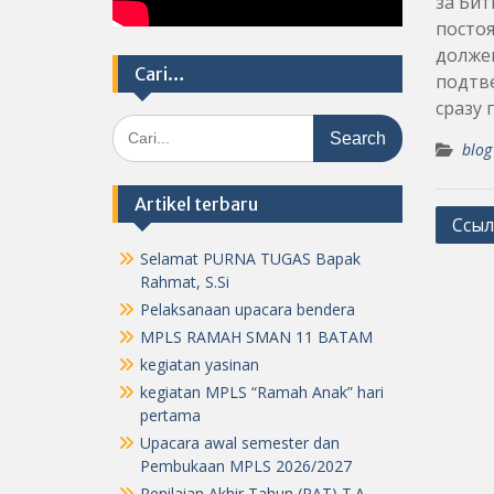
за Бит
посто
должен
Cari…
подтве
сразу 
Search
for:
blog
Artikel terbaru
Post
Ссыл
navig
Selamat PURNA TUGAS Bapak
Rahmat, S.Si
Pelaksanaan upacara bendera
MPLS RAMAH SMAN 11 BATAM
kegiatan yasinan
kegiatan MPLS “Ramah Anak” hari
pertama
Upacara awal semester dan
Pembukaan MPLS 2026/2027
Penilaian Akhir Tahun (PAT) T.A