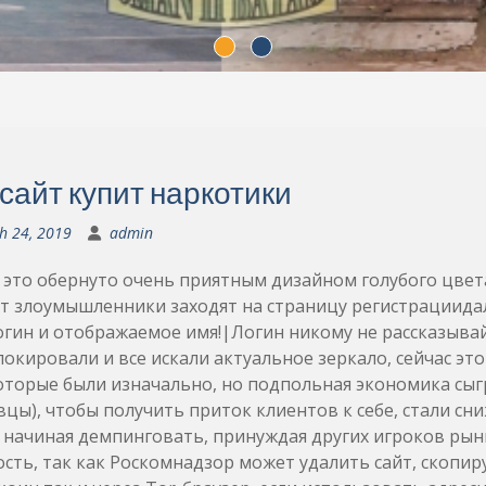
 сайт купит наркотики
h 24, 2019
admin
 это обернуто очень приятным дизайном голубого цвета,
 злоумышленники заходят на страницу регистрациидал
огин и отображаемое имя!|Логин никому не рассказыва
локировали и все искали актуальное зеркало, сейчас эт
оторые были изначально, но подпольная экономика сыг
цы), чтобы получить приток клиентов к себе, стали сн
 начиная демпинговать, принуждая других игроков рын
сть, так как Роскомнадзор может удалить сайт, скопиру