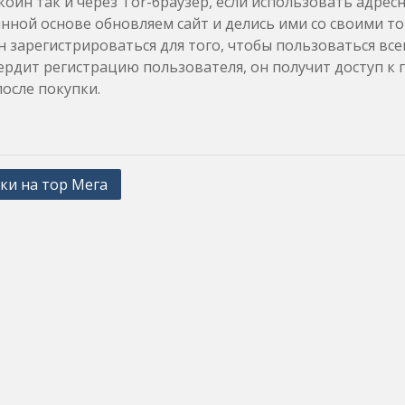
коин так и через Tor-браузер, если использовать адрес
янной основе обновляем сайт и делись ими со своими 
 зарегистрироваться для того, чтобы пользоваться вс
рдит регистрацию пользователя, он получит доступ к
после покупки.
ки на тор Мега
ation