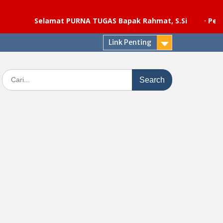
Selamat PURNA TUGAS Bapak Rahmat, S.Si
·
Pelaksanaan
Link Penting
Search
for: