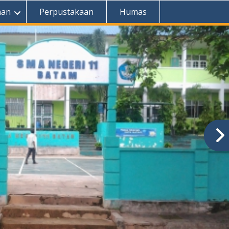
aan
Perpustakaan
Humas