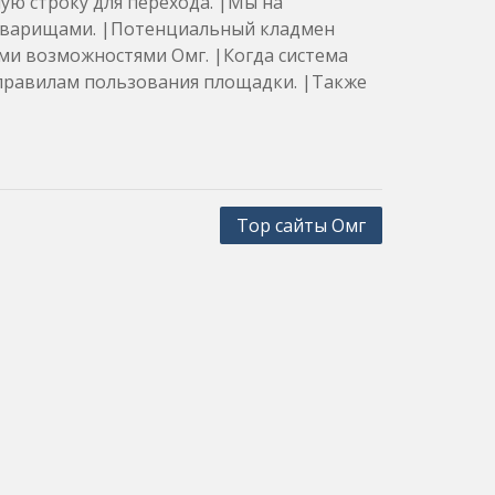
ную строку для перехода. |Мы на
товарищами. |Потенциальный кладмен
еми возможностями Омг. |Когда система
 правилам пользования площадки. |Также
Тор сайты Омг