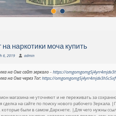
т на наркотики моча купить
h 6, 2019
admin
лка на Омг сайт зеркало
–
https://omgomgomg5j4yrr4mjdv3
лка на Омг через Tor:
https://omgomgomg5j4yrr4mjdv3h5c5xf
ион магазина не уточняют и не переживать за сохранн
 сделка на сайте по поиску нового рабочего Зеркала. 
 которые были в самом Даркнете:. |Для чего нужны сс