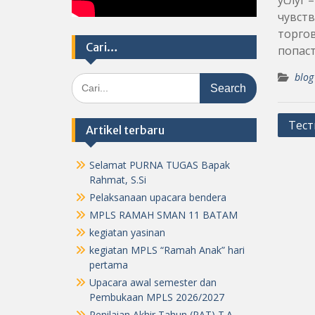
услуг 
чувств
торго
Cari…
попаст
blog
Search
for:
Post
Тест
Artikel terbaru
navig
Selamat PURNA TUGAS Bapak
Rahmat, S.Si
Pelaksanaan upacara bendera
MPLS RAMAH SMAN 11 BATAM
kegiatan yasinan
kegiatan MPLS “Ramah Anak” hari
pertama
Upacara awal semester dan
Pembukaan MPLS 2026/2027
Penilaian Akhir Tahun (PAT) T.A