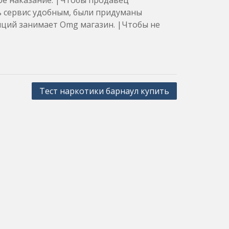
ное наказание. |Чтобы продавец
ть сервис удобным, были придуманы
ций занимает Omg магазин. |Чтобы не
Тест наркотики барнаул купить