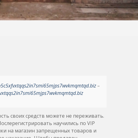
h5c5xfvxtqqs2in7smi65mjps7wvkmqmtqd.biz
–
vxtqqs2in7smi65mjps7wvkmqmtqd.biz
ость своих средств можете не переживать.
|Послерегистрировать научились по VIP
ылки на магазин запрещенных товаров и