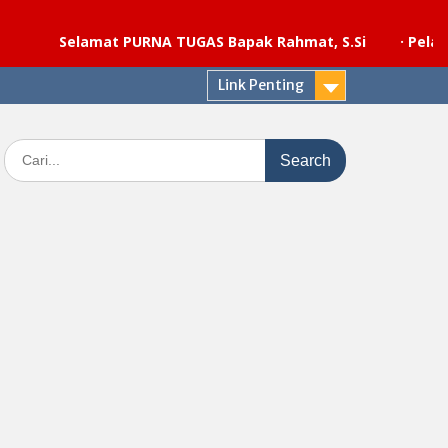
Selamat PURNA TUGAS Bapak Rahmat, S.Si
·
Pelaksanaan u
Link Penting
Search
for: