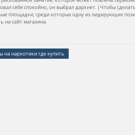
– рискованное занятие, которое может повлечь серьез
овал себя спокойно, он выбрал даркнет. |Чтобы сдела
вые площадки, среди которых одну из лидирующих пози
ь на сайт магазина.
ы на наркотики где купить
ation