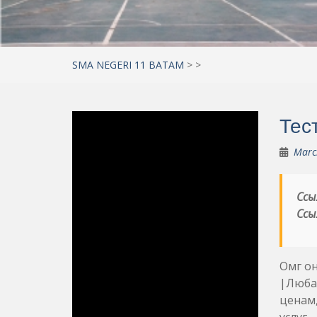
SMA NEGERI 11 BATAM
>
>
Тес
Marc
Ссы
Ссы
Омг он
|Любая
ценам,