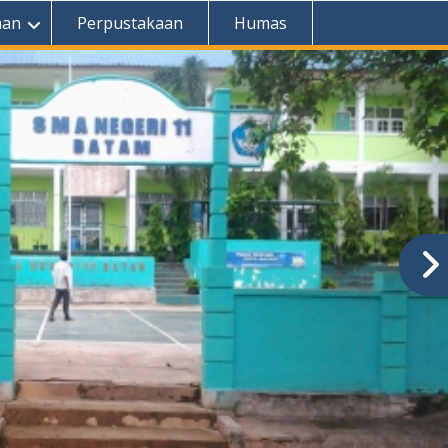
aan
Perpustakaan
Humas