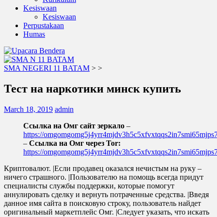
Kesiswaan
Kesiswaan
Perpustakaan
Humas
SMA NEGERI 11 BATAM
>
>
Тест на наркотики минск купить
March 18, 2019
admin
Ссылка на Омг сайт зеркало
–
https://omgomgomg5j4yrr4mjdv3h5c5xfvxtqqs2in7smi65mjp
–
Ссылка на Омг через Tor:
https://omgomgomg5j4yrr4mjdv3h5c5xfvxtqqs2in7smi65mjp
Криптовалют. |Если продавец оказался нечистым на руку –
ничего страшного. |Пользователю на помощь всегда придут
специалисты службы поддержки, которые помогут
аннулировать сделку и вернуть потраченные средства. |Введя
данное имя сайта в поисковую строку, пользователь найдет
оригинальный маркетплейс Омг. |Следует указать, что искать