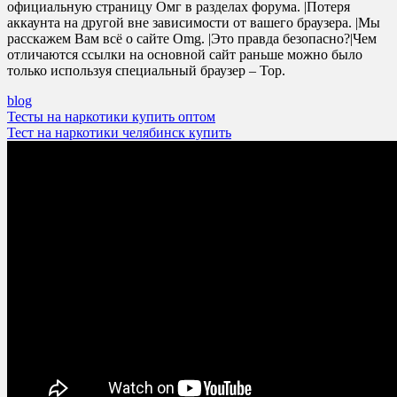
официальную страницу Омг в разделах форума. |Потеря
аккаунта на другой вне зависимости от вашего браузера. |Мы
расскажем Вам всё о сайте Omg. |Это правда безопасно?|Чем
отличаются ссылки на основной сайт раньше можно было
только используя специальный браузер – Тор.
blog
Post
Тесты на наркотики купить оптом
Тест на наркотики челябинск купить
navigation