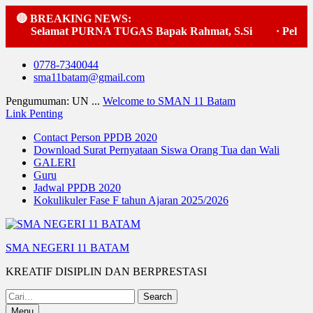
🔴 BREAKING NEWS:
Selamat PURNA TUGAS Bapak Rahmat, S.Si
·
Pelaksa
Skip
0778-7340044
to
sma11batam@gmail.com
content
Pengumuman: UN ...
Welcome to SMAN 11 Batam
Link Penting
Contact Person PPDB 2020
Download Surat Pernyataan Siswa Orang Tua dan Wali
GALERI
Guru
Jadwal PPDB 2020
Kokulikuler Fase F tahun Ajaran 2025/2026
SMA NEGERI 11 BATAM
KREATIF DISIPLIN DAN BERPRESTASI
Search
for:
Menu