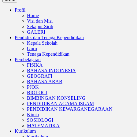
Profil
Home
Visi dan Misi
Sekapur Sirih
GALERI
Pendidik dan Tenaga Kependidikan
Kepala Sekolah
Guru
Tenaga Kependidikan
Pembelajaran
FISIKA
BAHASA INDONESIA
GEOGRAFI
BAHASA ARAB
PJOK
BIOLOGI
BIMBINGAN KONSELING
PENDIDIKAN AGAMA ISLAM
PENDIDIKAN KEWARGANEGARAAN
Kimia
SOSIOLOGI
MATEMATIKA
Kurikulum
Kurikulum