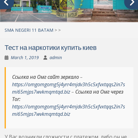
SMA NEGERI 11 BATAM
>
>
Тест на наркотики купить киев
March 1, 2019
admin
Ссылка на Омг сайт зеркало
–
https://omgomgomg5j4yrr4mjdv3h5c5xfvxtqqs2in7s
mi65mjps7wvkmqmtqd.biz
–
Ссылка на Омг через
Tor:
https://omgomgomg5j4yrr4mjdv3h5c5xfvxtqqs2in7s
mi65mjps7wvkmqmtqd.biz
У Вас возникли сложности с платежом, либо он не