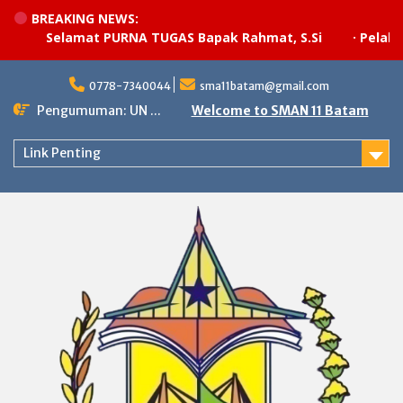
BREAKING NEWS:
Selamat PURNA TUGAS Bapak Rahmat, S.Si
·
Pelaksan
Skip
to
0778-7340044
sma11batam@gmail.com
content
Pengumuman: UN ...
Welcome to SMAN 11 Batam
Link Penting