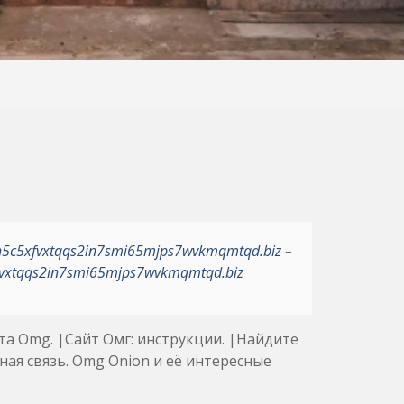
h5c5xfvxtqqs2in7smi65mjps7wvkmqmtqd.biz
–
vxtqqs2in7smi65mjps7wvkmqmtqd.biz
та Omg. |Сайт Омг: инструкции. |Найдите
ная связь. Omg Onion и её интересные