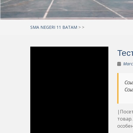
SMA NEGERI 11 BATAM
>
>
Тест
Marc
Ссы
Ссы
|Посет
товар.
особен