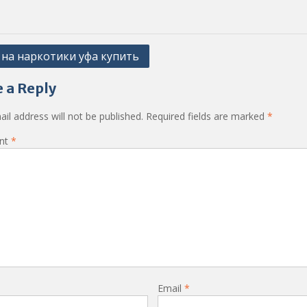
 на наркотики уфа купить
ation
 a Reply
il address will not be published.
Required fields are marked
*
nt
*
Email
*