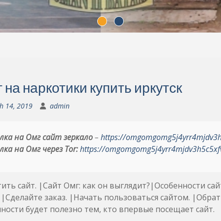
 на наркотики купить иркутск
h 14, 2019
admin
лка на Омг сайт зеркало
–
https://omgomgomg5j4yrr4mjdv3
лка на Омг через Tor:
https://omgomgomg5j4yrr4mjdv3h5c5xf
ить сайт. |Сайт Омг: как он выглядит?|Особенности сай
 |Сделайте заказ. |Начать пользоваться сайтом. |Обрат
ности будет полезно тем, кто впервые посещает сайт.