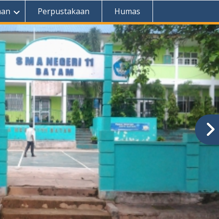
aan
Perpustakaan
Humas