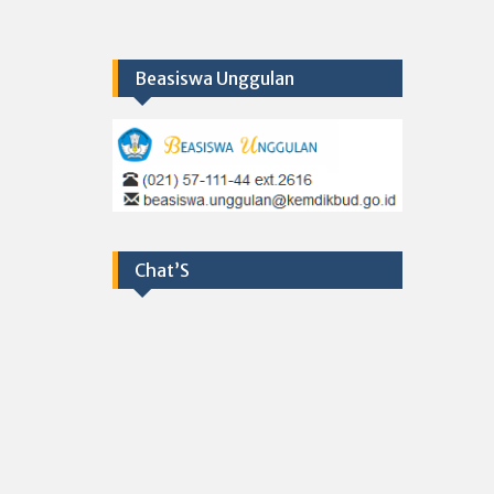
Beasiswa Unggulan
Chat’S