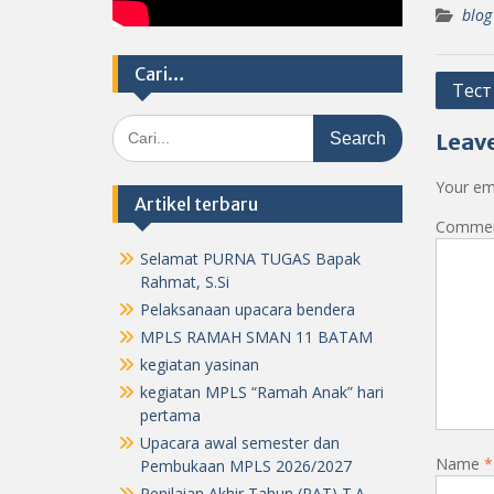
blog
Cari…
Post
Тест
navig
Search
Leave
for:
Your ema
Artikel terbaru
Comme
Selamat PURNA TUGAS Bapak
Rahmat, S.Si
Pelaksanaan upacara bendera
MPLS RAMAH SMAN 11 BATAM
kegiatan yasinan
kegiatan MPLS “Ramah Anak” hari
pertama
Upacara awal semester dan
Name
*
Pembukaan MPLS 2026/2027
Penilaian Akhir Tahun (PAT) T.A