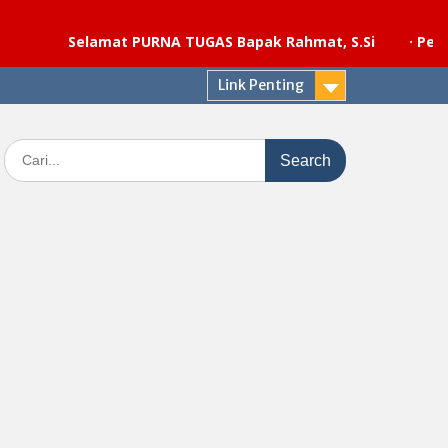
Selamat PURNA TUGAS Bapak Rahmat, S.Si
·
Pelaksanaan
Link Penting
Search
for: