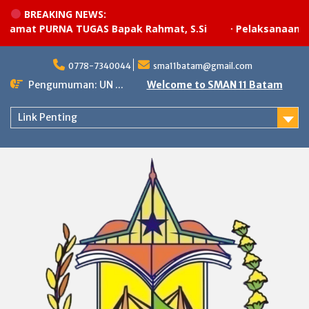
BREAKING NEWS:
mat PURNA TUGAS Bapak Rahmat, S.Si
·
Pelaksanaan upac
Skip
to
0778-7340044
sma11batam@gmail.com
content
Pengumuman: UN ...
Welcome to SMAN 11 Batam
Link Penting