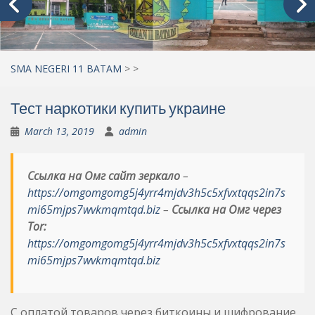
SMA NEGERI 11 BATAM
>
>
Тест наркотики купить украине
March 13, 2019
admin
Ссылка на Омг сайт зеркало
–
https://omgomgomg5j4yrr4mjdv3h5c5xfvxtqqs2in7s
mi65mjps7wvkmqmtqd.biz
–
Ссылка на Омг через
Tor:
https://omgomgomg5j4yrr4mjdv3h5c5xfvxtqqs2in7s
mi65mjps7wvkmqmtqd.biz
С оплатой товаров через биткоины и шифрование