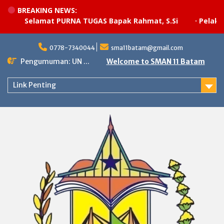
BREAKING NEWS:
Selamat PURNA TUGAS Bapak Rahmat, S.Si
·
Pelaksana
Skip
to
0778-7340044
sma11batam@gmail.com
content
Pengumuman: UN ...
Welcome to SMAN 11 Batam
Link Penting