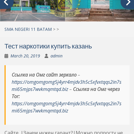
SMA NEGERI 11 BATAM
>
>
Тест наркотики купить казань
March 20, 2019
admin
Ссылка на Омг сайт зеркало
–
https://omgomgomg5j4yrr4mjdv3h5c5xfvxtqqs2in7s
mi65mjps7wvkmqmtqd.biz
–
Ссылка на Омг через
Tor:
https://omgomgomg5j4yrr4mjdv3h5c5xfvxtqqs2in7s
mi65mjps7wvkmqmtqd.biz
Сайте. |Зачем нужен гарант?|Можно попросту не