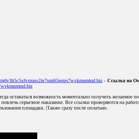
4mjdv3h5c5xfvxtqqs2in7smi65mjps7wvkmqmtqd.biz
–
Ссылка на Ом
s7wvkmqmtqd.biz
егда оставаться возможность моментально получить желаемое по
 повлечь серьезное наказание. Все ссылки проверяются на работо
льзования площадки. |Также сразу после оплатыю.