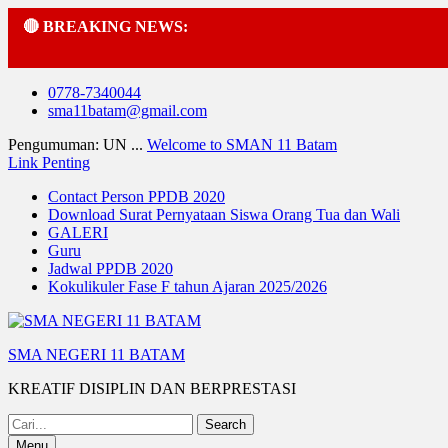
🔴 BREAKING NEWS:
Skip
0778-7340044
to
sma11batam@gmail.com
content
Pengumuman: UN ...
Welcome to SMAN 11 Batam
Link Penting
Contact Person PPDB 2020
Download Surat Pernyataan Siswa Orang Tua dan Wali
GALERI
Guru
Jadwal PPDB 2020
Kokulikuler Fase F tahun Ajaran 2025/2026
SMA NEGERI 11 BATAM
KREATIF DISIPLIN DAN BERPRESTASI
Search
for:
Menu