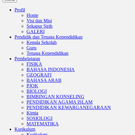
Profil
Home
Visi dan Misi
Sekapur Sirih
GALERI
Pendidik dan Tenaga Kependidikan
Kepala Sekolah
Guru
Tenaga Kependidikan
Pembelajaran
FISIKA
BAHASA INDONESIA
GEOGRAFI
BAHASA ARAB
PJOK
BIOLOGI
BIMBINGAN KONSELING
PENDIDIKAN AGAMA ISLAM
PENDIDIKAN KEWARGANEGARAAN
Kimia
SOSIOLOGI
MATEMATIKA
Kurikulum
Kurikulum