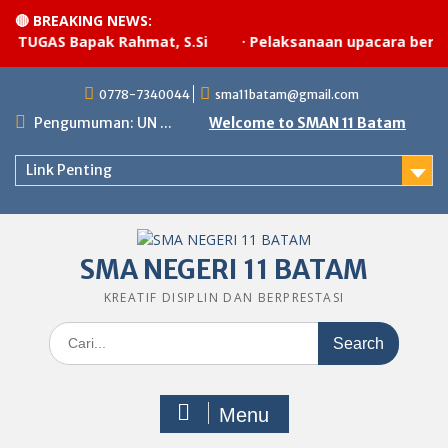
🔴 BREAKING NEWS:
S Bapak Rahmat, S.Si
·
Pelaksanaan upacara bendera
Skip
0778-7340044
sma11batam@gmail.com
to
content
Pengumuman: UN ...
Welcome to SMAN 11 Batam
Link Penting
SMA NEGERI 11 BATAM
KREATIF DISIPLIN DAN BERPRESTASI
Search
for:
Menu