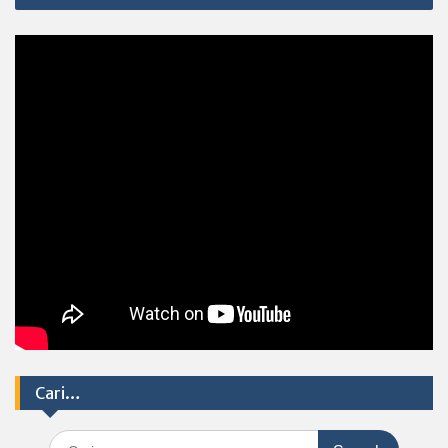
Cari…
Search