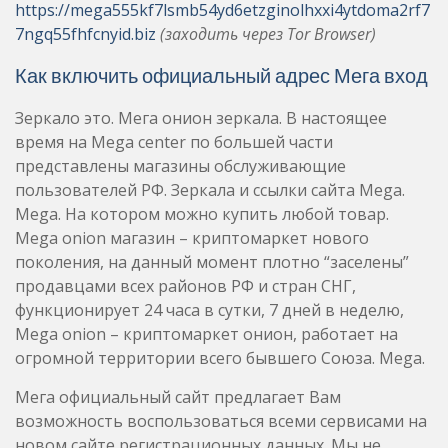
https://mega555kf7lsmb54yd6etzginolhxxi4ytdoma2rf7
7ngq55fhfcnyid.biz
(заходить через Tor Browser)
Как включить официальный адрес Мега вход
Зеркало это. Мега онион зеркала. В настоящее
время на Mega center по большей части
представлены магазины обслуживающие
пользователей РФ. Зеркала и ссылки сайта Mega.
Mega. На котором можно купить любой товар.
Mega onion магазин – криптомаркет нового
поколения, на данный момент плотно “заселены”
продавцами всех районов РФ и стран СНГ,
функционирует 24 часа в сутки, 7 дней в неделю,
Mega onion – криптомаркет онион, работает на
огромной территории всего бывшего Союза. Mega.
Мега официальный сайт предлагает Вам
возможность воспользоваться всеми сервисами на
новом сайте регистрационных данных. Мы не