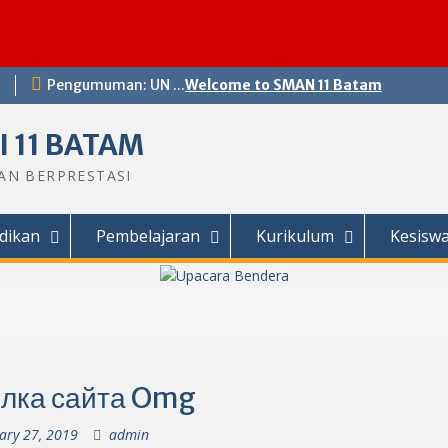
Pengumuman: UN ...
Welcome to SMAN 11 Batam
 11 BATAM
DAN BERPRESTASI
dikan
Pembelajaran
Kurikulum
Kesisw
лка сайта Omg
ary 27, 2019
admin