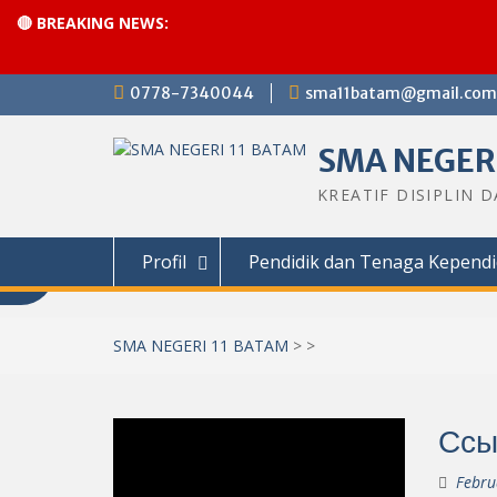
🔴 BREAKING NEWS:
Skip
0778-7340044
sma11batam@gmail.com
to
content
SMA NEGERI
KREATIF DISIPLIN 
Profil
Pendidik dan Tenaga Kependi
SMA NEGERI 11 BATAM
>
>
Ссы
Febru