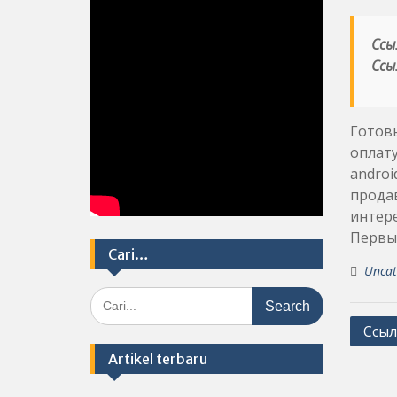
Ссы
Ссы
Готов
оплату
androi
продав
интере
Первым
Cari…
Uncat
Search
for:
Post
Ссыл
navig
Artikel terbaru