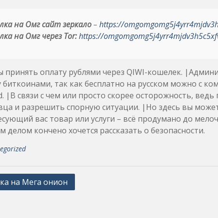
лка на Омг сайт зеркало
–
https://omgomgomg5j4yrr4mjdv3
лка на Омг через Tor:
https://omgomgomg5j4yrr4mjdv3h5c5xf
ы принять оплату рублями через QIWI-кошелек. |Админ
 биткоинами, так как бесплатно на русском можно с ко
d. |В связи с чем или просто скорее осторожность, ведь
ца и разрешить спорную ситуации. |Но здесь вы может
сующий вас товар или услуги – всё продумано до мелоч
 делом кончено хочется рассказать о безопасности.
egorized
ка на Мега онион
ation