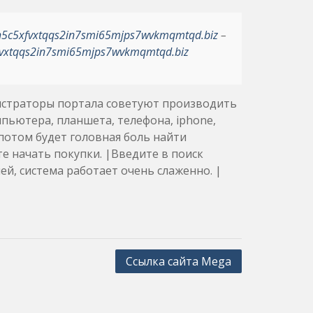
h5c5xfvxtqqs2in7smi65mjps7wvkmqmtqd.biz
–
vxtqqs2in7smi65mjps7wvkmqmtqd.biz
истраторы портала советуют производить
мпьютера, планшета, телефона, iphone,
 потом будет головная боль найти
е начать покупки. |Введите в поиск
ей, система работает очень слаженно. |
Ссылка сайта Mega