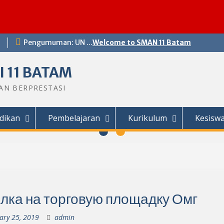
Pengumuman: UN ...
Welcome to SMAN 11 Batam
 11 BATAM
DAN BERPRESTASI
dikan
Pembelajaran
Kurikulum
Kesisw
лка на торговую площадку Омг
ary 25, 2019
admin