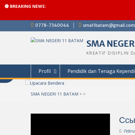
🔴 BREAKING NEWS:
Skip
0778-7340044
sma11batam@gmail.com
to
content
SMA NEGERI
KREATIF DISIPLIN 
Profil
Pendidik dan Tenaga Kependi
SMA NEGERI 11 BATAM
>
>
Ссы
Febru