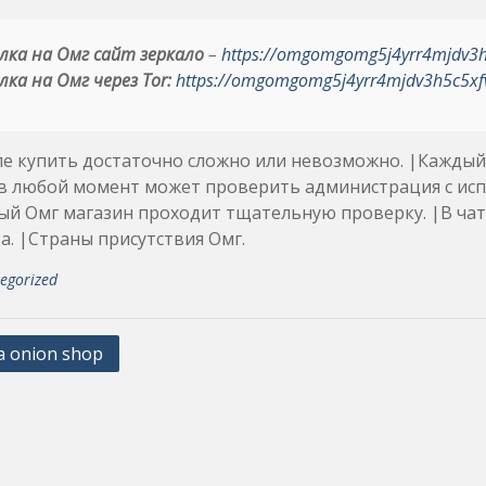
лка на Омг сайт зеркало
–
https://omgomgomg5j4yrr4mjdv3
лка на Омг через Tor:
https://omgomgomg5j4yrr4mjdv3h5c5xf
пе купить достаточно сложно или невозможно. |Кажды
в любой момент может проверить администрация с исп
й Омг магазин проходит тщательную проверку. |В чат
а. |Страны присутствия Омг.
egorized
 onion shop
ation