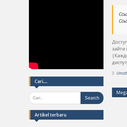
Ссы
Ссы
Досту
зайти 
|Кажды
диспут
Uncat
Cari…
Post
Mega
Search
navig
for:
Artikel terbaru