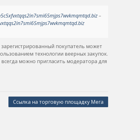
h5c5xfvxtqqs2in7smi65mjps7wvkmqmtqd.biz
–
vxtqqs2in7smi65mjps7wvkmqmtqd.biz
й зарегистрированный покупатель может
ользованием технологии веерных закупок.
 всегда можно пригласить модератора для
Ссылка на торговую площадку Мега