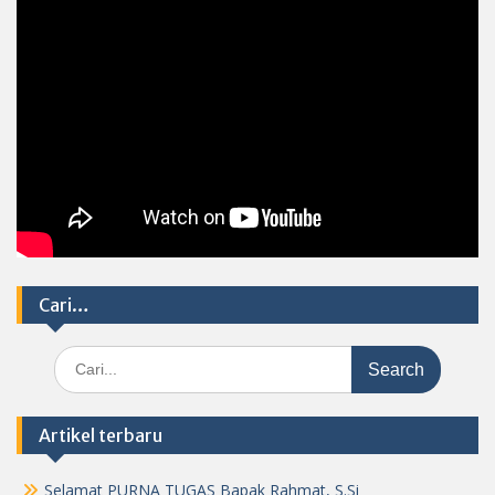
Cari…
Search
for:
Artikel terbaru
Selamat PURNA TUGAS Bapak Rahmat, S.Si