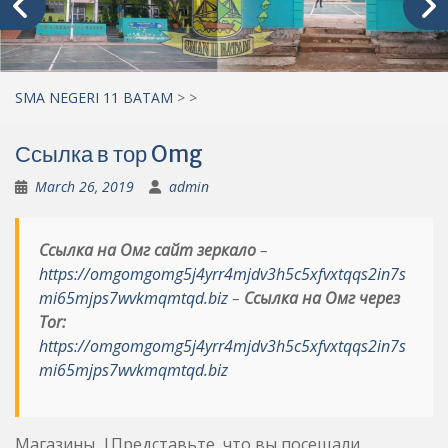
SMA NEGERI 11 BATAM
>
>
Ссылка в тор Omg
March 26, 2019
admin
Ссылка на Омг сайт зеркало
–
https://omgomgomg5j4yrr4mjdv3h5c5xfvxtqqs2in7s
mi65mjps7wvkmqmtqd.biz
–
Ссылка на Омг через
Tor:
https://omgomgomg5j4yrr4mjdv3h5c5xfvxtqqs2in7s
mi65mjps7wvkmqmtqd.biz
Магазины. |Представьте, что вы посещали