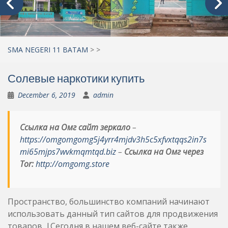
SMA NEGERI 11 BATAM
>
>
Солевые наркотики купить
December 6, 2019
admin
Ссылка на Омг сайт зеркало
–
https://omgomgomg5j4yrr4mjdv3h5c5xfvxtqqs2in7s
mi65mjps7wvkmqmtqd.biz
–
Ссылка на Омг через
Tor:
http://omgomg.store
Пространство, большинство компаний начинают
использовать данный тип сайтов для продвижения
товаров. |Сегодня в нашем веб-сайте также