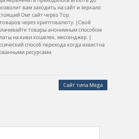
гда нервничать приходилось вплоть до
озволит вам заходить на сайт и зеркало
стоящий Омг сайт через Тор
товаров через криптовалюту. |Свой
Оплачивайте товары анонимным способом
аты на киви кошелек, мессенджер. |
сический способ перехода когда известна
рованными ресурсами.
Сайт типа Mega