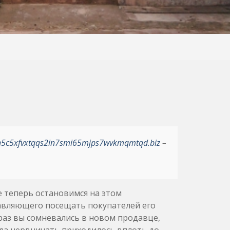
h5c5xfvxtqqs2in7smi65mjps7wvkmqmtqd.biz
–
 теперь остановимся на этом
тавляющего посещать покупателей его
 раз вы сомневались в новом продавце,