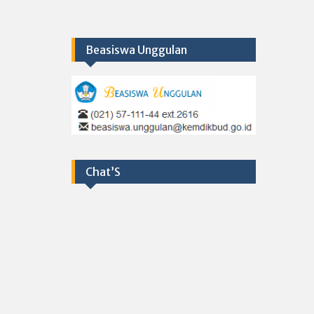
Beasiswa Unggulan
Chat’S