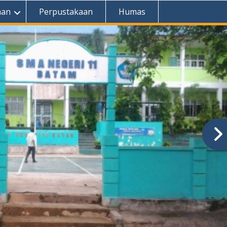
aan
Perpustakaan
Humas