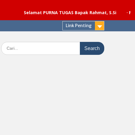
Selamat PURNA TUGAS Bapak Rahmat, S.Si
·
Pelaksanaa
Link Penting
Search
for: