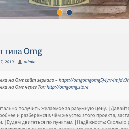
т типа Omg
 7, 2019
admin
лка на Омг сайт зеркало
–
https://omgomgomg5j4yrr4mjdv3
лка на Омг через Tor:
http://omgomg.store
ально получить желаемое за разумную цену. |Давайте
обнее и разберёмся в чём же успех этого проекта, зас
и. |Будем двигаться по пунктам. |Надёжность: Сколько