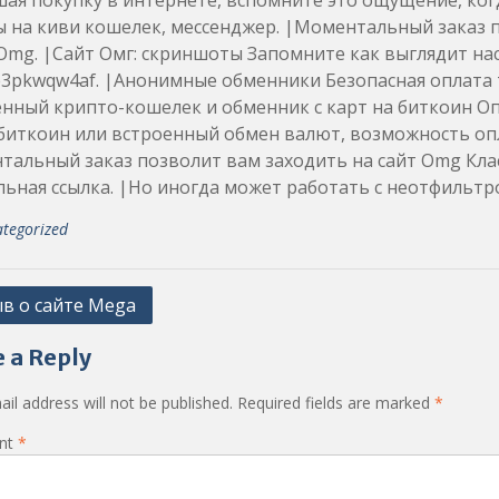
ая покупку в интернете, вспомните это ощущение, ко
 на киви кошелек, мессенджер. |Моментальный заказ п
Omg. |Сайт Омг: скриншоты Запомните как выглядит на
3pkwqw4af. |Анонимные обменники Безопасная оплата 
енный крипто-кошелек и обменник с карт на биткоин 
биткоин или встроенный обмен валют, возможность опл
альный заказ позволит вам заходить на сайт Omg Клас
ьная ссылка. |Но иногда может работать с неотфильт
tegorized
в о сайте Mega
ation
 a Reply
il address will not be published.
Required fields are marked
*
nt
*