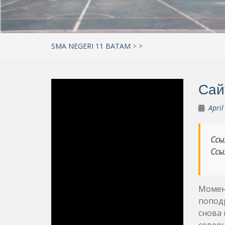
SMA NEGERI 11 BATAM
>
>
Сай
April
Ссы
Ссы
Момент
поподр
снова 