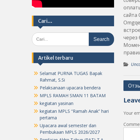
соверш
оплаты
сайта 
Cari…
Omgqe
встро
Search
через 
for:
Момент
правил
Artikel terbaru
Unca
Selamat PURNA TUGAS Bapak
Rahmat, S.Si
Post
Отзы
Pelaksanaan upacara bendera
navig
MPLS RAMAH SMAN 11 BATAM
Leave
kegiatan yasinan
kegiatan MPLS “Ramah Anak” hari
Your ema
pertama
Comme
Upacara awal semester dan
Pembukaan MPLS 2026/2027
Penilaian Akhir Tahun (PAT) T.A