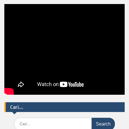
Cari…
Search
for: