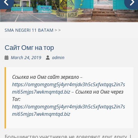
SMA NEGERI 11 BATAM
>
>
Сайт Омг на тор
March 24, 2019
admin
Ссылка на Омг сайт зеркало
–
https://omgomgomg5j4yrr4mjdv3h5c5xfvxtqqs2in7s
mi65mjps7wvkmqmtqd.biz
–
Ссылка на Омг через
Tor:
https://omgomgomg5j4yrr4mjdv3h5c5xfvxtqqs2in7s
mi65mjps7wvkmqmtqd.biz
Большинство участников не доверяют друг другу. |