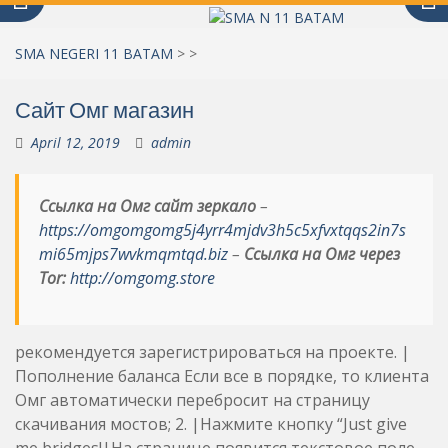
SMA NEGERI 11 BATAM
>
>
Сайт Омг магазин
April 12, 2019
admin
Ссылка на Омг сайт зеркало
–
https://omgomgomg5j4yrr4mjdv3h5c5xfvxtqqs2in7s
mi65mjps7wvkmqmtqd.biz
–
Ссылка на Омг через
Tor:
http://omgomg.store
рекомендуется зарегистрироваться на проекте. |
Пополнение баланса Если все в порядке, то клиента
Омг автоматически перебросит на страницу
скачивания мостов; 2. |Нажмите кнопку “Just give
me bridges!|На странице появится текстовое поле