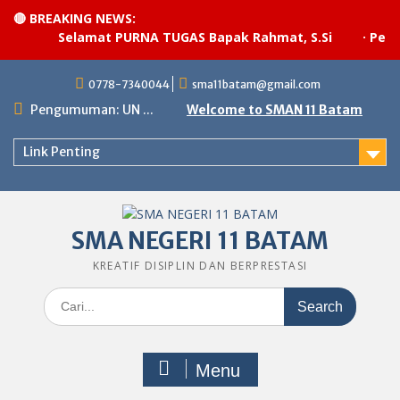
🔴 BREAKING NEWS:
Selamat PURNA TUGAS Bapak Rahmat, S.Si
·
Pelaks
Skip
0778-7340044
sma11batam@gmail.com
to
content
Pengumuman: UN ...
Welcome to SMAN 11 Batam
Link Penting
SMA NEGERI 11 BATAM
KREATIF DISIPLIN DAN BERPRESTASI
Search
for:
Menu