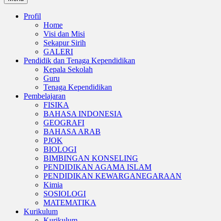
Profil
Home
Visi dan Misi
Sekapur Sirih
GALERI
Pendidik dan Tenaga Kependidikan
Kepala Sekolah
Guru
Tenaga Kependidikan
Pembelajaran
FISIKA
BAHASA INDONESIA
GEOGRAFI
BAHASA ARAB
PJOK
BIOLOGI
BIMBINGAN KONSELING
PENDIDIKAN AGAMA ISLAM
PENDIDIKAN KEWARGANEGARAAN
Kimia
SOSIOLOGI
MATEMATIKA
Kurikulum
Kurikulum