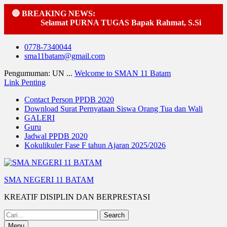
🔴 BREAKING NEWS:
Selamat PURNA TUGAS Bapak Rahmat, S.Si
·
Pel
Skip
0778-7340044
to
sma11batam@gmail.com
content
Pengumuman: UN ...
Welcome to SMAN 11 Batam
Link Penting
Contact Person PPDB 2020
Download Surat Pernyataan Siswa Orang Tua dan Wali
GALERI
Guru
Jadwal PPDB 2020
Kokulikuler Fase F tahun Ajaran 2025/2026
SMA NEGERI 11 BATAM
KREATIF DISIPLIN DAN BERPRESTASI
Search
for:
Menu