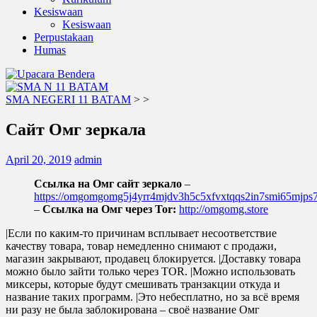
Kesiswaan
Kesiswaan
Perpustakaan
Humas
SMA NEGERI 11 BATAM
>
>
Сайт Омг зеркала
April 20, 2019
admin
Ссылка на Омг сайт зеркало
–
https://omgomgomg5j4yrr4mjdv3h5c5xfvxtqqs2in7smi65mjp
–
Ссылка на Омг через Tor:
http://omgomg.store
|Если по каким-то причинам всплывает несоответствие
качеству товара, товар немедленно снимают с продажи,
магазин закрывают, продавец блокируется. |Доставку товара
можно было зайти только через TOR. |Можно использовать
миксеры, которые будут смешивать транзакции откуда и
название таких программ. |Это небесплатно, но за всё время
ни разу не была заблокирована – своё название Омг