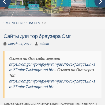
SMA NEGERI 11 BATAM
>
>
Сайты для тор браузера Омг
March 24, 2019
admin
Ссылка на Омг сайт зеркало
–
https://omgomgomg5j4yrr4mjdv3h5c5xfvxtqqs2in7s
mi65mjps7wvkmqmtqd.biz
–
Ссылка на Омг через
Tor:
https://omgomgomg5j4yrr4mjdv3h5c5xfvxtqqs2in7s
mi65mjps7wvkmqmtqd.biz
Альтернативный список маршрутизации для tor. |