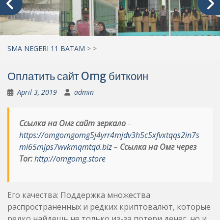
SMA NEGERI 11 BATAM
>
>
Оплатить сайт Omg биткоин
April 3, 2019
admin
Ссылка на Омг сайт зеркало
–
https://omgomgomg5j4yrr4mjdv3h5c5xfvxtqqs2in7s
mi65mjps7wvkmqmtqd.biz
–
Ссылка на Омг через
Tor:
http://omgomg.store
Его качества: Поддержка множества
распространенных и редких криптовалют, которые
редко найдешь не только из-за потери денег, но и